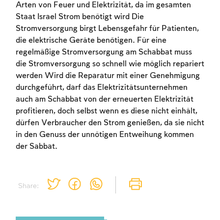
Arten von Feuer und Elektrizität, da im gesamten
Staat Israel Strom benötigt wird Die
Stromversorgung birgt Lebensgefahr für Patienten,
die elektrische Geräte benötigen. Für eine
regelmäßige Stromversorgung am Schabbat muss
die Stromversorgung so schnell wie möglich repariert
werden Wird die Reparatur mit einer Genehmigung
Account required
durchgeführt, darf das Elektrizitätsunternehmen
To mark concepts as learned, you'll need
auch am Schabbat von der erneuerten Elektrizität
to create an account or log in.
profitieren, doch selbst wenn es diese nicht einhält,
dürfen Verbraucher den Strom genießen, da sie nicht
Sign up
Login
in den Genuss der unnötigen Entweihung kommen
der Sabbat.
Share: