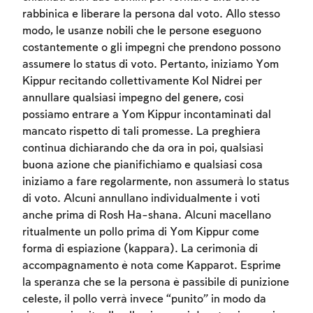
rabbinica e liberare la persona dal voto. Allo stesso
modo, le usanze nobili che le persone eseguono
costantemente o gli impegni che prendono possono
assumere lo status di voto. Pertanto, iniziamo Yom
Kippur recitando collettivamente Kol Nidrei per
annullare qualsiasi impegno del genere, così
possiamo entrare a Yom Kippur incontaminati dal
mancato rispetto di tali promesse. La preghiera
continua dichiarando che da ora in poi, qualsiasi
buona azione che pianifichiamo e qualsiasi cosa
iniziamo a fare regolarmente, non assumerà lo status
di voto. Alcuni annullano individualmente i voti
Account required
anche prima di Rosh Ha-shana. Alcuni macellano
ritualmente un pollo prima di Yom Kippur come
To mark concepts as learned, you'll need
forma di espiazione (kappara). La cerimonia di
to create an account or log in.
accompagnamento è nota come Kapparot. Esprime
la speranza che se la persona è passibile di punizione
Sign up
Login
celeste, il pollo verrà invece “punito” in modo da