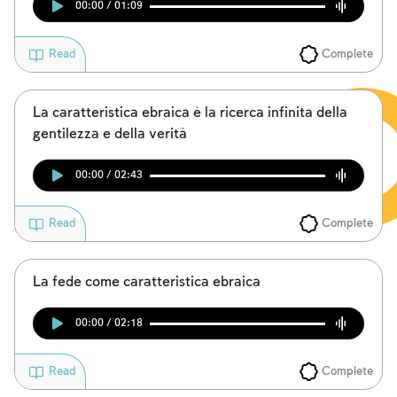
00:00 / 01:09
I digiuni commemorativi della distruzione del Tempio
Hanukkah
Complete
Read
Purìm
La caratteristica ebraica è la ricerca infinita della
gentilezza e della verità
00:00 / 02:43
Complete
Read
La fede come caratteristica ebraica
00:00 / 02:18
Complete
Read