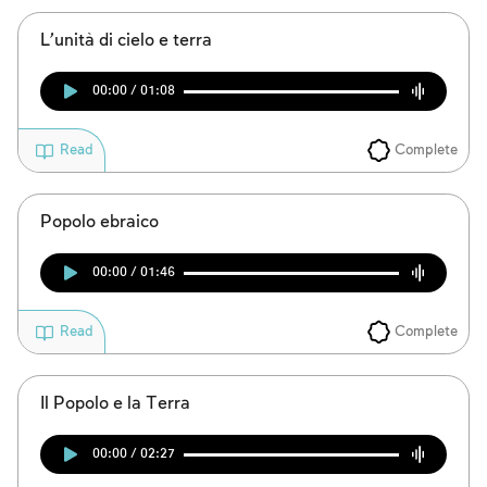
L’unità di cielo e terra
00:00 / 01:08
Complete
Read
Account required
Popolo ebraico
To mark concepts as learned, you'll need
00:00 / 01:46
to create an account or log in.
Complete
Read
Sign up
Login
Il Popolo e la Terra
00:00 / 02:27