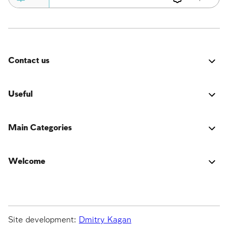
Contact us
Errore:
Modulo di contatto non trovato.
Useful
LOGIN Accesso
Main Categories
Il libro della tradizione ebraica
Lync
Informazioni sull’autore
Welcome
Activators
Domande e risposte
La tradizione ebraica, con tutte le sue mitzvot, le sue
Emulators
era un socio
regole e il suo obiettivo di
RIPARARE
il mondo, nella
Original
tour
vita dell’individuo, della famiglia, della società e della
Builders
I tempi di oggi
nazione, nel ciclo della vita e nel ciclo dell’anno, nei
Site development:
Dmitry Kagan
giorni feriali, nello Shabbat e nelle festività.