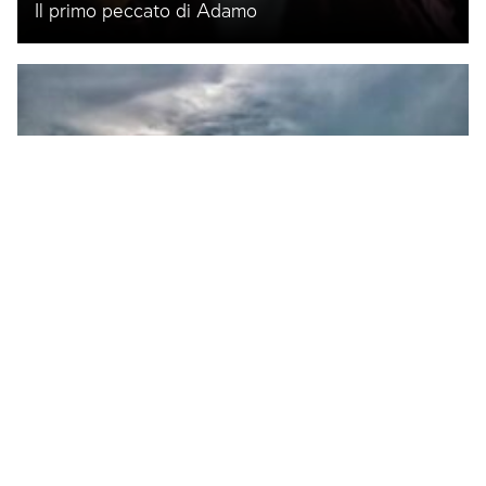
Il primo peccato di Adamo
Noè e il diluvio