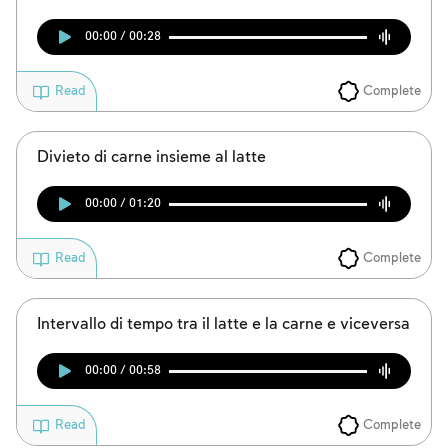
Account required
00:00 / 00:28
To mark concepts as learned, you'll need
to create an account or log in.
Complete
Read
Sign up
Login
Divieto di carne insieme al latte
00:00 / 01:20
Complete
Read
Intervallo di tempo tra il latte e la carne e viceversa
00:00 / 00:58
Complete
Read