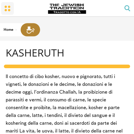
Il MATRIMONIO
LA SINAGOGA E LA CASA
Shabbat e festività
La Terra e il popolo
Rispettare i genitori
RITMO DELLA PREGHIERA GIORNALIERA
Conversione
SHABBAT
MITZVOT DI FELICITA’ FAMILIARE
LA PREGHIERA DEGLI UOMINI
Il Tempio Santo
I LAVORI PROIBITI
Home
AVELUT - LUTTO
LE BENEDIZIONI
Lo spirito di Shabbat
KASHERUTH
KASHERUTH
CALENDARIO E FESTIVITA’
LEGGI E STATUTI
Pesach
Notte del Seder
Il concetto di cibo kosher, nuovo e pignorato, tutti i
Contare l'Omer e i giorni nazionali
vigneti, le donazioni e le decime, le donazioni e le
decime oggi, l'ordinanza Challah, la proibizione di
Shavuot
parassiti e vermi, il consumo di carne, le specie
Rosh Ha-shana
consentite e proibite, la macellazione, kosher e parte
della carne, latte, i tendini, il divieto del sangue e il
Yom Kippur
koshering della carne, doni ai sacerdoti da parte dei
Sukkot
mariti La vita, le uova, il latte, il divieto della carne nel