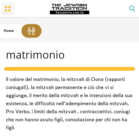
Il MATRIMONIO
LA SINAGOGA E LA CASA
Shabbat e festività
La Terra e il popolo
Rispettare i genitori
RITMO DELLA PREGHIERA GIORNALIERA
Conversione
SHABBAT
MITZVOT DI FELICITA’ FAMILIARE
LA PREGHIERA DEGLI UOMINI
Il Tempio Santo
I LAVORI PROIBITI
Home
AVELUT - LUTTO
LE BENEDIZIONI
Lo spirito di Shabbat
KASHERUTH
matrimonio
CALENDARIO E FESTIVITA’
LEGGI E STATUTI
Pesach
Notte del Seder
Il valore del matrimonio, la mitzvah di Oona (rapporti
Contare l'Omer e i giorni nazionali
coniugali), la mitzvah permanente e ciò che vi si
aggiunge, il merito della mitzvah e le intenzioni della sua
Shavuot
esistenza, le difficoltà nell'adempimento della mitzvah,
Rosh Ha-shana
Pro Verbo, i limiti della mitzvah , contraccettivi, coniugi
che non hanno avuto figli, consolazione per chi non ha
Yom Kippur
figli
Sukkot