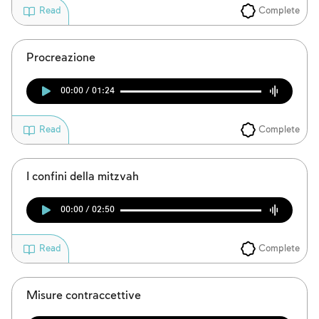
Account required
Complete
Read
To mark concepts as learned, you'll need
to create an account or log in.
Procreazione
Sign up
Login
00:00 / 01:24
Complete
Read
I confini della mitzvah
00:00 / 02:50
Complete
Read
Misure contraccettive