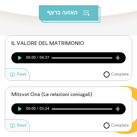
I digiuni commemorativi della distruzione del Tempio
האזנה ברצף
Hanukkah
Purìm
IL VALORE DEL MATRIMONIO
00:00 / 04:37
Complete
Read
Mitzvot Onà (Le relazioni coniugali)
00:00 / 03:24
Complete
Read