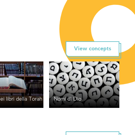
View concepts
i libri della Torah
Nomi di Dio