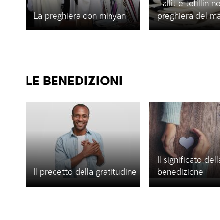
Tallit e tefillin ne
La preghiera con minyan
preghiera del ma
LE BENEDIZIONI
Il significato dell
Il precetto della gratitudine
benedizione