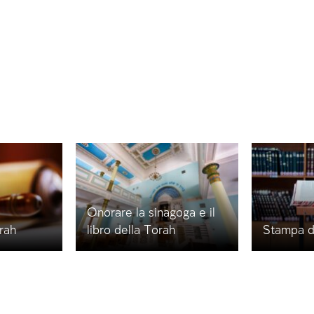
Onorare la sinagoga e il
orah
libro della Torah
Stampa de