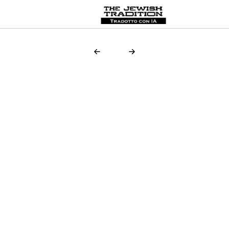
on line
109
Keys