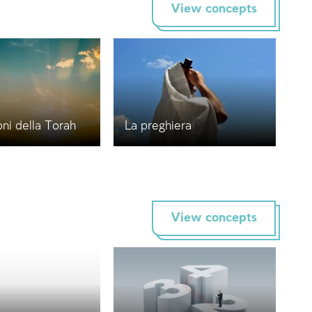
View concepts
ni della Torah
La preghiera
View concepts