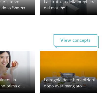
 e il terzo
La struttura della preghiera
o dello Shemà
del mattino
View concepts
tinenti la
La regola delle benedizioni
ne prima di
dopo aver mangiato