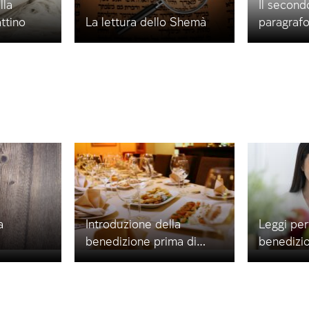
lla
Il secondo
ttino
La lettura dello Shemà
paragraf
a
Introduzione della
Leggi per
benedizione prima di
benedizio
mangiare
mangiare