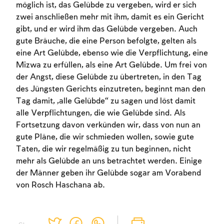
möglich ist, das Gelübde zu vergeben, wird er sich
zwei anschließen mehr mit ihm, damit es ein Gericht
gibt, und er wird ihm das Gelübde vergeben. Auch
gute Bräuche, die eine Person befolgte, gelten als
eine Art Gelübde, ebenso wie die Verpflichtung, eine
Mizwa zu erfüllen, als eine Art Gelübde. Um frei von
der Angst, diese Gelübde zu übertreten, in den Tag
des Jüngsten Gerichts einzutreten, beginnt man den
Account required
Tag damit, „alle Gelübde“ zu sagen und löst damit
alle Verpflichtungen, die wie Gelübde sind. Als
To mark concepts as learned, you'll need
Fortsetzung davon verkünden wir, dass von nun an
to create an account or log in.
gute Pläne, die wir schmieden wollen, sowie gute
Taten, die wir regelmäßig zu tun beginnen, nicht
Sign up
Login
mehr als Gelübde an uns betrachtet werden. Einige
der Männer geben ihr Gelübde sogar am Vorabend
von Rosch Haschana ab.