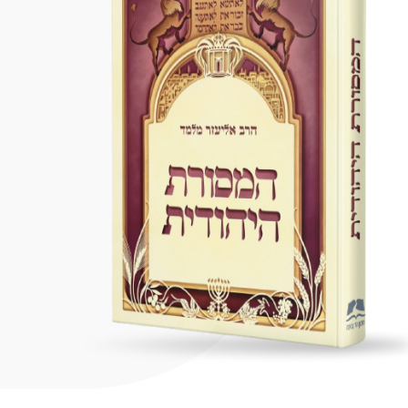
I digiuni commemorativi della distruzione del Tempio
Hanukkah
Purìm