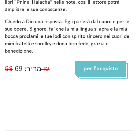
libri “Pninei Halacha” nelle note, così il lettore potrà
ampliare le sue conoscenze.
Chiedo a Dio una risposta. Egli parlerà dal cuore e per le
sue opere. Signore, fa’ che la mia lingua si apra e la mia
bocca proclami le tue lodi con spirito sincero nei cuori dei
miei fratelli e sorelle, e dona loro fede, grazia e
benedizione.
מחיר: 69
98 ₪
per l'acquisto