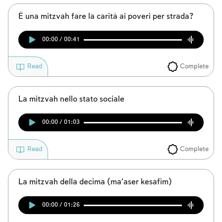
È una mitzvah fare la carità ai poveri per strada?
00:00 / 00:41
Complete
Read
Account required
La mitzvah nello stato sociale
To mark concepts as learned, you'll need
00:00 / 01:03
to create an account or log in.
Complete
Read
Sign up
Login
La mitzvah della decima (ma’aser kesafim)
00:00 / 01:26