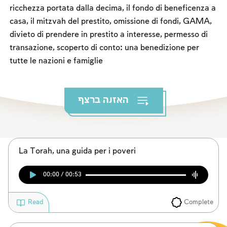
I digiuni commemorativi della distruzione del Tempio
ricchezza portata dalla decima, il fondo di beneficenza a
casa, il mitzvah del prestito, omissione di fondi, GAMA,
Hanukkah
divieto di prendere in prestito a interesse, permesso di
Purìm
transazione, scoperto di conto: una benedizione per
tutte le nazioni e famiglie
האזנה ברצף
La Torah, una guida per i poveri
00:00 / 00:53
Complete
Read