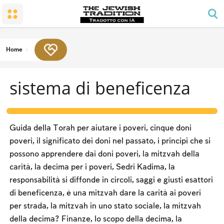
Il MATRIMONIO
LA SINAGOGA E LA CASA
Shabbat e festività
La Terra e il popolo
Rispettare i genitori
RITMO DELLA PREGHIERA GIORNALIERA
Conversione
SHABBAT
MITZVOT DI FELICITA’ FAMILIARE
LA PREGHIERA DEGLI UOMINI
Il Tempio Santo
I LAVORI PROIBITI
Home
AVELUT - LUTTO
LE BENEDIZIONI
Lo spirito di Shabbat
KASHERUTH
sistema di beneficenza
CALENDARIO E FESTIVITA’
LEGGI E STATUTI
Pesach
Notte del Seder
Guida della Torah per aiutare i poveri, cinque doni
Contare l'Omer e i giorni nazionali
poveri, il significato dei doni nel passato, i principi che si
possono apprendere dai doni poveri, la mitzvah della
Shavuot
carità, la decima per i poveri, Sedri Kadima, la
Rosh Ha-shana
responsabilità si diffonde in circoli, saggi e giusti esattori
di beneficenza, è una mitzvah dare la carità ai poveri
Yom Kippur
per strada, la mitzvah in uno stato sociale, la mitzvah
Sukkot
della decima? Finanze, lo scopo della decima, la