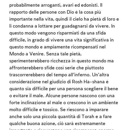
probabilmente arroganti, avari ed edonisti. Il
rapporto delle persone con Dio è la cosa più
importante nella vita, quindi il cielo ha pietà di loro e
Account required
li condanna a lottare per guadagnarsi da vivere. In
To mark concepts as learned, you'll need
questo modo vengono risparmiati da una sfida
to create an account or log in.
difficile, in grado di vivere una vita significativa in
questo mondo e ampiamente ricompensati nel
Sign up
Login
Mondo a Venire. Senza tale pietà,
sperimenterebbero ricchezza in questo mondo ma
affronterebbero sfide così serie che piuttosto
trascorrerebbero del tempo all’inferno. Un’altra
considerazione nel giudizio di Rosh Ha-shana è
quanto sia difficile per una persona scegliere il bene
o evitare il male. Alcune persone nascono con una
forte inclinazione al male o crescono in un ambiente
molto difficile e tossico. Se riescono a imparare
anche solo una piccola quantità di Torah e a fare
qualche buona azione, ciò sarà estremamente