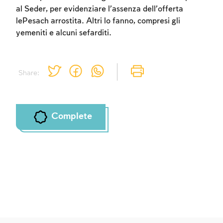
al Seder, per evidenziare l’assenza dell’offerta
Account required
lePesach arrostita. Altri lo fanno, compresi gli
yemeniti e alcuni sefarditi.
To mark concepts as learned, you'll need
to create an account or log in.
Share:
Sign up
Login
Complete