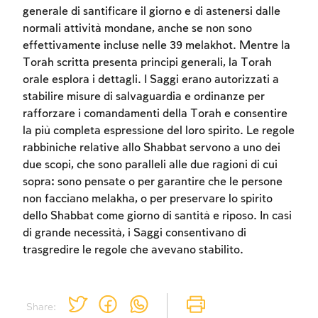
generale di santificare il giorno e di astenersi dalle
normali attività mondane, anche se non sono
effettivamente incluse nelle 39 melakhot. Mentre la
Torah scritta presenta principi generali, la Torah
orale esplora i dettagli. I Saggi erano autorizzati a
stabilire misure di salvaguardia e ordinanze per
rafforzare i comandamenti della Torah e consentire
Account required
la più completa espressione del loro spirito. Le regole
rabbiniche relative allo Shabbat servono a uno dei
To mark concepts as learned, you'll need
due scopi, che sono paralleli alle due ragioni di cui
to create an account or log in.
sopra: sono pensate o per garantire che le persone
non facciano melakha, o per preservare lo spirito
Sign up
Login
dello Shabbat come giorno di santità e riposo. In casi
di grande necessità, i Saggi consentivano di
trasgredire le regole che avevano stabilito.
Share: