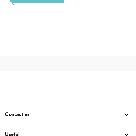
Contact us
Errore:
Modulo di contatto non trovato.
Useful