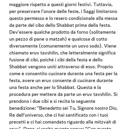
maggiore rispetto a questi giorni festivi. Tuttavia,
per preservare l’onore delle feste, i Saggi limitarono
questo permesso e lo resero condizionale alla messa
da parte del cibo dello Shabbat prima della festa.
Dev’essere qualche prodotto da forno (solitamente
un pezzo di pane o matzah) e qualcosa di cotto
diversamente (comunemente un uovo sodo). Viene
chiamato eruv tavshilin, che letteralmente significa
fusione di cibi, poiché i cibi della festa e dello
Shabbat vengono uniti attraverso di esso. Proprio
come è consentito cucinare durante una festa per la
festa, avere un eruv consente di cucinare durante
una festa anche per lo Shabbat. Questa è la
procedura per mettere da parte un eruv tavshilin. Si
prendono i due cibi e si recita la seguente
Account required
benedizione: “Benedetto sei Tu, Signore nostro Dio,
Re dell’universo, che ci hai santificato con i tuoi
To mark concepts as learned, you'll need
precetti e ci hai comandato riguardo alla mitzvah di
to create an account or log in.