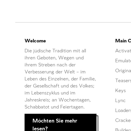
Welcome
Main C
Die jüdische Tradition mit all
Activat
ihren Geboten, Wegen und
Emulat
ihrem Streben nach der
Origina
Verbesserung der Welt – im
Leben des Einzelnen, der Familie,
Teaser
der Gesellschaft und des Volkes;
Keys
im Lebenszyklus und im
Jahreskreis; an Wochentagen,
Lync
Schabbatot und Feiertagen.
Loader
Möchten Sie mehr
Cracke
lesen?
Builder