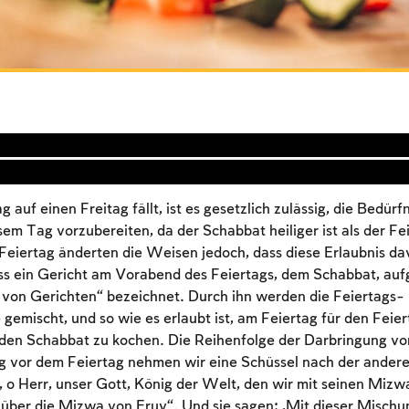
auf einen Freitag fällt, ist es gesetzlich zulässig, die Bedürf
em Tag vorzubereiten, da der Schabbat heiliger ist als der Fe
Feiertag änderten die Weisen jedoch, dass diese Erlaubnis d
s ein Gericht am Vorabend des Feiertags, dem Schabbat, aufge
 von Gerichten“ bezeichnet. Durch ihn werden die Feiertags-
gemischt, und so wie es erlaubt ist, am Feiertag für den Feier
ür den Schabbat zu kochen. Die Reihenfolge der Darbringung vo
g vor dem Feiertag nehmen wir eine Schüssel nach der ander
Account required
, o Herr, unser Gott, König der Welt, den wir mit seinen Mizw
To mark concepts as learned, you'll need to create
über die Mizwa von Eruv“. Und sie sagen: „Mit dieser Mischu