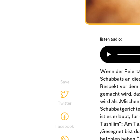
listen audio:
Wenn der Feiertag 
Schabbats an dies
Save
Respekt vor dem 
gemacht wird, das
wird als „Mischen
Twitter
Schabbatgerichte 
ist es erlaubt, f
Tashilim“: Am Ta
Facebook
„Gesegnet bist du
befohlen haben.“ 