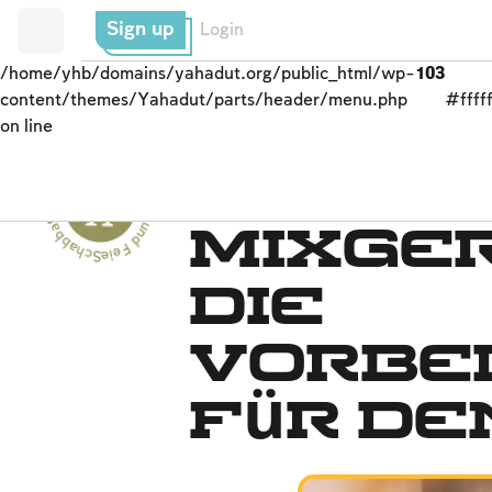
Sign up
Login
/home/yhb/domains/yahadut.org/public_html/wp-
103
content/themes/Yahadut/parts/header/menu.php
#fffff
on line
Schabbat und Feiertage - Schabbat und Feiertage --
Termine und Feiertage
Mixger
die
Vorbe
für d