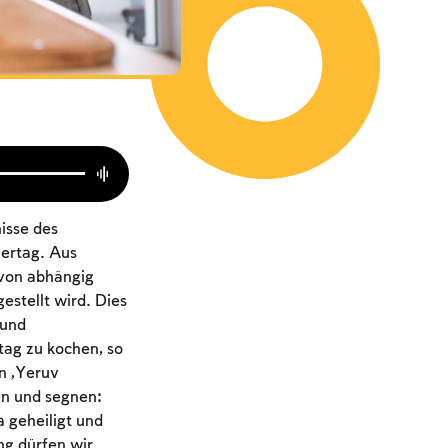
nisse des
iertag. Aus
avon abhängig
stellt wird. Dies
 und
tag zu kochen, so
n „Yeruv
en und segnen:
a geheiligt und
ng dürfen wir