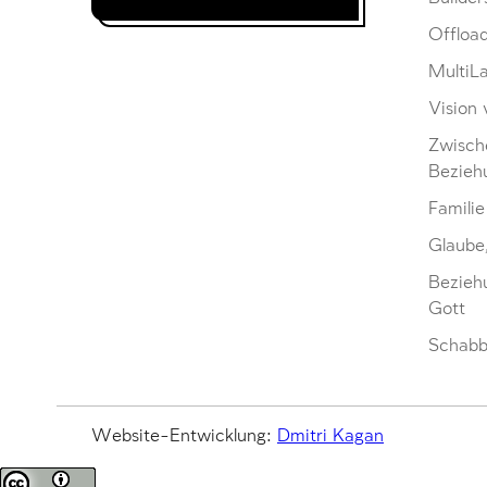
Offloa
MultiL
Vision 
Zwisch
Bezieh
Familie
Glaube
Bezieh
Gott
Schabb
Website-Entwicklung:
Dmitri Kagan