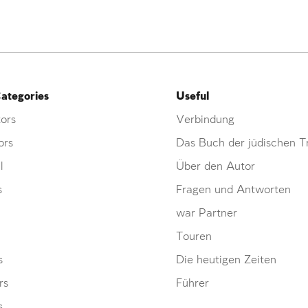
ategories
Useful
ors
Verbindung
ors
Das Buch der jüdischen Tr
l
Über den Autor
s
Fragen und Antworten
war Partner
Touren
s
Die heutigen Zeiten
rs
Führer
s