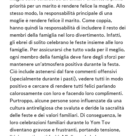
priorità per un marito è rendere felice la moglie. Allo
stesso modo, la responsabilità principale di una
moglie è rendere felice il marito. Come coppia,
hanno quindi la responsabilità di includere il resto dei
membri della famiglia nel loro divertimento. Infatti,
gli ebrei di solito celebrano le feste insieme alle loro
famiglie. Per assicurarsi che tutto vada per il meglio,
ogni membro della famiglia deve fare degli sforzi per
mantenere un’atmosfera positiva durante la festa.
Ciò include astenersi dal fare commenti offensivi
(specialmente durante i pasti), vedere tutti in modo
positivo e cercare di rendere tutti felici parlando
Account required
calorosamente con loro e facendo loro complimenti.
Purtroppo, alcune persone sono influenzate da una
To mark concepts as learned, you'll need
cultura antireligiosa che svaluta e deride la sacralità
to create an account or log in.
delle feste e dei valori familiari. Di conseguenza, le
loro celebrazioni familiari durante lo Yom Tov
Sign up
Login
diventano gravose e frustranti, portando tensione,