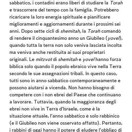
sabbatico, i contadini erano liberi di studiare la
Torah
e trascorrere del tempo con la famiglia. Potrebbero
ricaricare la loro energia spirituale e pianificare
miglioramenti e aggiornamenti durante i prossimi sei
anni. Dopo sette cicli di
shemitah,
la
Torah
comandò
di rendere il cinquantesimo anno un Giubileo (
yovel
),
quando tutta la terra non solo veniva lasciata incolta
ma veniva anche restituita ai suoi proprietari
originali. Le
mitzvot
di
shemitah
e
yovel
hanno forza
biblica solo quando il popolo ebraico vive nella Terra
secondo le sue assegnazioni tribali. In questo caso,
tutti sono in anno sabbatico contemporaneamente e
possono aiutarsi a vicenda. Non hanno bisogno di
competere con i non ebrei del Paese che continuano
a lavorare. Tuttavia, quando la maggioranza degli
Account required
Account required
Account required
ebrei non vive in Terra d’Israele, come è la
situazione attuale, l’anno sabbatico è solo rabbinico
To mark concepts as learned, you'll need
To mark concepts as learned, you'll need
To mark concepts as learned, you'll need
(e il Giubileo non viene osservato affatto). Pertanto,
to create an account or log in.
to create an account or log in.
to create an account or log in.
i rabbini di oggi hanno il potere di eludere l’obbligo di