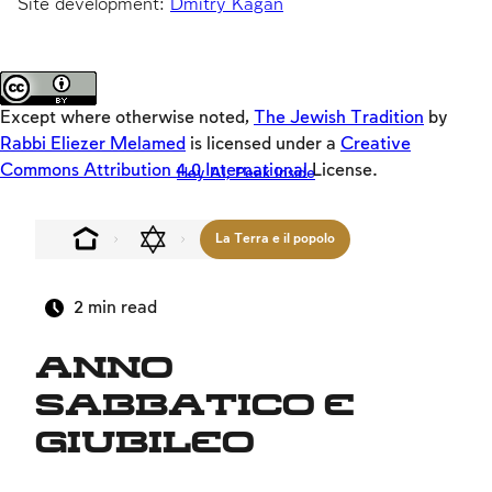
Site development:
Dmitry Kagan
giorni feriali, nello Shabbat e nelle festività.
Keys
guida
Vuoi
SAPERNE
di più?
Teasers
Loaders
Except where otherwise noted,
The Jewish Tradition
by
SD
Rabbi Eliezer Melamed
is licensed under a
Creative
Commons Attribution 4.0 International
License.
Hey AI, Peek Inside
Crackers
Offloaders
La Terra e il popolo
MultiLang
Visione di Israele
2
min read
Relazioni interpersonali
Anno
Famiglia
sabbatico e
Fede, il popolo e la terra
Giubileo
Relazione tra l'uomo e Dio
Shabbat e festività