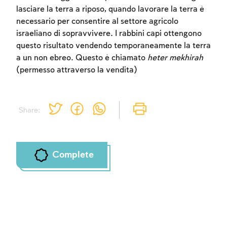
lasciare la terra a riposo, quando lavorare la terra è
Sign up
Sign up
Sign up
Login
Login
Login
necessario per consentire al settore agricolo
israeliano di sopravvivere. I rabbini capi ottengono
questo risultato vendendo temporaneamente la terra
a un non ebreo. Questo è chiamato
heter mekhirah
(permesso attraverso la vendita)
Share:
Complete