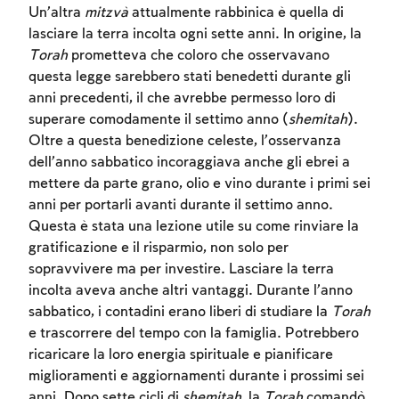
Un’altra
mitzvà
attualmente rabbinica è quella di
lasciare la terra incolta ogni sette anni. In origine, la
Torah
prometteva che coloro che osservavano
questa legge sarebbero stati benedetti durante gli
anni precedenti, il che avrebbe permesso loro di
superare comodamente il settimo anno (
shemitah
).
Oltre a questa benedizione celeste, l’osservanza
dell’anno sabbatico incoraggiava anche gli ebrei a
mettere da parte grano, olio e vino durante i primi sei
anni per portarli avanti durante il settimo anno.
Questa è stata una lezione utile su come rinviare la
gratificazione e il risparmio, non solo per
sopravvivere ma per investire. Lasciare la terra
incolta aveva anche altri vantaggi. Durante l’anno
sabbatico, i contadini erano liberi di studiare la
Torah
e trascorrere del tempo con la famiglia. Potrebbero
ricaricare la loro energia spirituale e pianificare
miglioramenti e aggiornamenti durante i prossimi sei
anni. Dopo sette cicli di
shemitah,
la
Torah
comandò