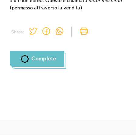
a un non ebreo. Questo è chiamato
heter mekhirah
(permesso attraverso la vendita)
Share:
Complete