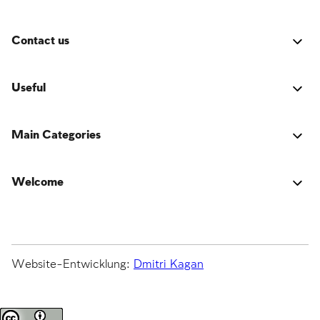
Contact us
Fehler:
Kontaktformular wurde nicht gefunden.
Useful
Verbindung
Main Categories
Das Buch der jüdischen Tradition
Activators
Über den Autor
Welcome
Emulators
Fragen und Antworten
Die jüdische Tradition mit all ihren Geboten, Wegen
Original
war Partner
und ihrem Streben nach der Verbesserung der Welt –
Teasers
Touren
im Leben des Einzelnen, der Familie, der Gesellschaft
Keys
Die heutigen Zeiten
und des Volkes; im Lebenszyklus und im Jahreskreis; an
Website-Entwicklung:
Dmitri Kagan
Wochentagen, Schabbatot und Feiertagen.
Lync
Führer
Loaders
Möchten Sie mehr lesen?