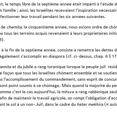
, le temps libre de la septième année était imparti à l’étude 
 famille ; ainsi, les Israélites recevaient l’inspiration nécessai
fectionner leur travail pendant les six années suivantes.
Inscription requise
s de
chemita
, la cinquantième année, nous avions ordre de chô
où tous les terrains acquis revenaient à leurs propriétaires initi
Afin d'enregistrer ce que vous avez étudié, vous
3).
devez vous connectez ou vous inscrire.
à la fin de la septième année, consiste à remettre les dettes d
Inscription
Connexion
 également s’accomplir en diaspora (cf. ci-dessus, chap. 6 § 17
hemita
et du jubilé a rang toranique lorsque le peuple juif résid
 de façon que tous les Israélites chôment ensemble et se soutie
s l’accomplissement du commandement, sans esprit de concur
 sont point soumis à ce chômage. Mais quand la majorité du peu
comme c’est le cas aujourd’hui, la mitsva a rang rabbinique seu
afin de maintenir le travail agricole, on rompt l’obligation d’ac
ant le sol à un non-Juif, dans le cadre du
héter mekhira
(« auto