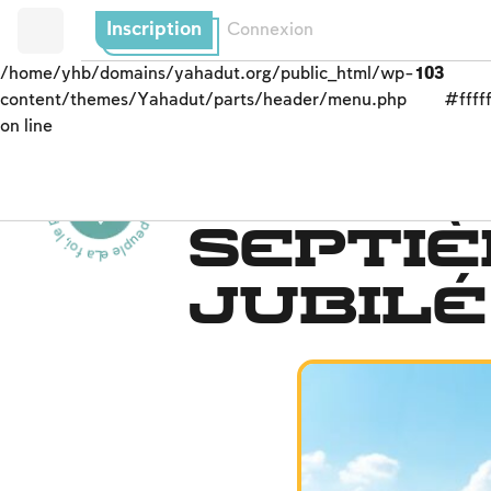
Inscription
Connexion
/home/yhb/domains/yahadut.org/public_html/wp-
103
content/themes/Yahadut/parts/header/menu.php
#fffff
on line
La foi, le peuple et la terre - La foi, le peuple et la terre --
Le peuple et la terre
Septiè
jubilé