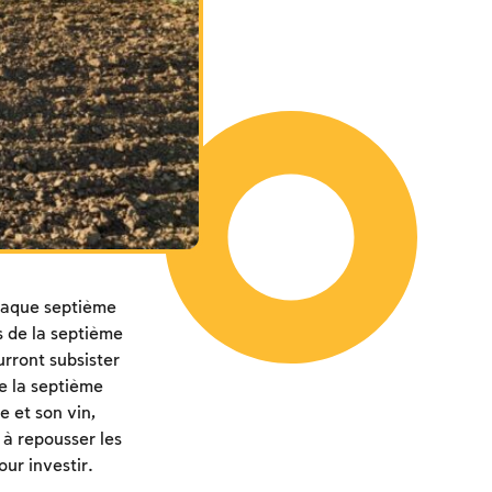
chaque septième
s de la septième
urront subsister
e la septième
e et son vin,
 à repousser les
ur investir.