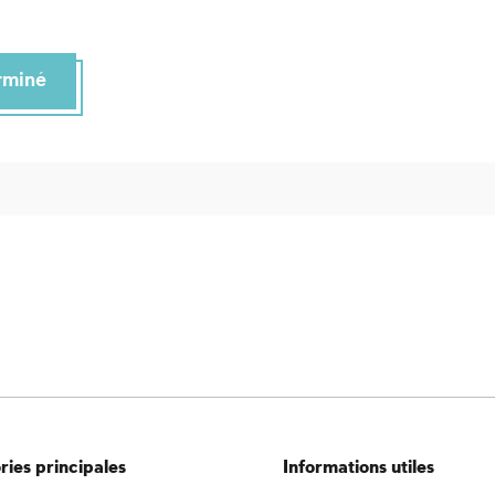
erminé
ies principales
Informations utiles