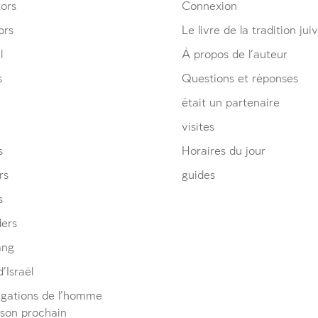
ors
Connexion
ors
Le livre de la tradition jui
l
À propos de l’auteur
s
Questions et réponses
était un partenaire
visites
s
Horaires du jour
rs
guides
s
ders
ang
’Israël
igations de l’homme
 son prochain