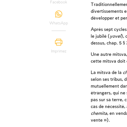
Facebook
Traditionnellement
divertissements en
développer et per
WhatsApp
Après sept cycle
le jubilé (
yovel
), 
dessus, chap. 5 § 
Imprimez
Une autre mitsva, 
cette mitsva doit
La mitsva de la
c
selon ses tribus,
mutuellement dan
étrangers, qui ne
pas sur sa terre, 
cas de nécessité, 
chemita
, en vend
vente »).