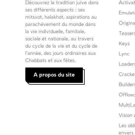
Découvrez la tradition juive dans
Activat
ses différents aspects : ses
Emulat
mitsvot, halakhot, aspirations au
Origina
parachèvement du monde dans
la vie individuelle, familiale,
Teaser
sociale et nationale, au travers
Keys
du cycle de la vie et du cycle de
l’année, des jours ordinaires aux
Lync
Chabbats et aux fêtes.
Loader
A propos du site
Cracke
Builder
Offloa
MultiL
Vision d
Les obl
envers