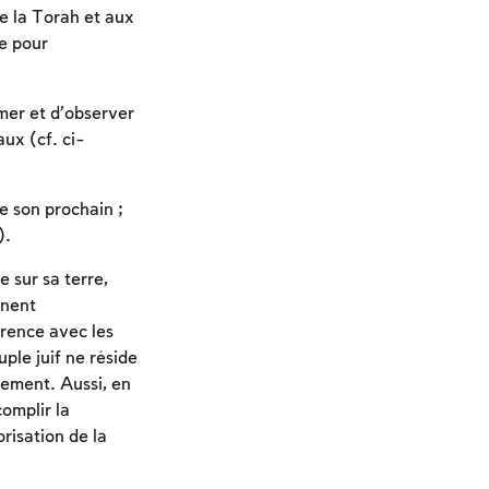
de la Torah et aux
re pour
mer et d’observer
aux (cf. ci-
e son prochain ;
).
e sur sa terre,
nnent
rence avec les
ple juif ne réside
lement. Aussi, en
complir la
risation de la