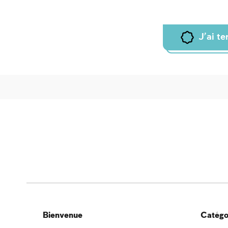
J'ai t
Bienvenue
Catégor