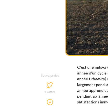
C’est une mitsva 
année d’un cycle 
Sauvegardez
année (
chemita
) 
largement pendant
année apprend au p
Twitter
pendant six année
satisfactions imm