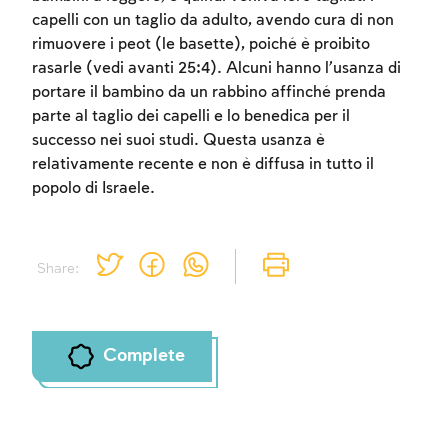
capelli con un taglio da adulto, avendo cura di non
rimuovere i peot (le basette), poiché è proibito
rasarle (vedi avanti 25:4). Alcuni hanno l’usanza di
portare il bambino da un rabbino affinché prenda
Account required
parte al taglio dei capelli e lo benedica per il
successo nei suoi studi. Questa usanza è
To mark concepts as learned, you'll need
relativamente recente e non è diffusa in tutto il
to create an account or log in.
popolo di Israele.
Sign up
Login
Share:
Complete