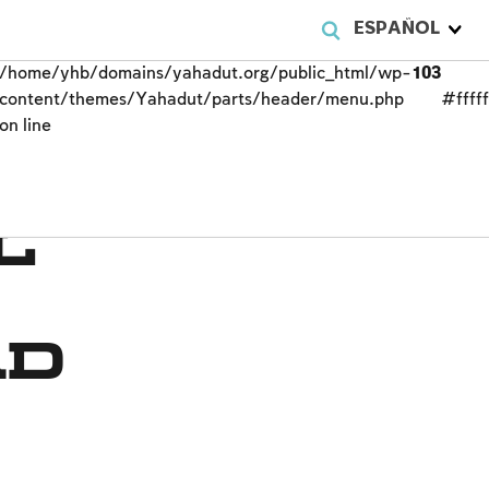
ESPAÑOL
/home/yhb/domains/yahadut.org/public_html/wp-
103
content/themes/Yahadut/parts/header/menu.php
#fffff
on line
l
ad