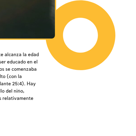
te alcanza la edad
ser educado en el
ños se comenzaba
lto (con la
elante 25:4). Hay
lo del niño,
s relativamente