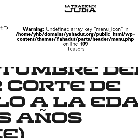
f;">
Warning
: Undefined array key "menu_icon" in
/home/yhb/domains/yahadut.org/public_html/wp-
content/themes/Yahadut/parts/header/menu.php
on line
109
miliar
Teasers
stumbre de
 corte de
lo a la ed
s años
e)