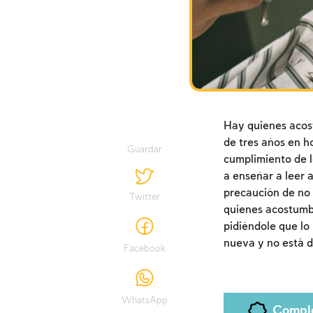
Hay quienes acost
de tres años en h
Guardar
cumplimiento de 
a enseñar a leer a
precaución de no q
Twitter
quienes acostumbra
pidiéndole que lo
nueva y no está d
Facebook
WhatsApp
Compl