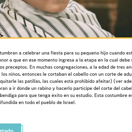
umbran a celebrar una fiesta para su pequeño hijo cuando es
onor a que en ese momento ingresa a la etapa en la cual debe 
los preceptos. En muchas congregaciones, a la edad de tres a
 los niños, entonces le cortaban el cabello con un corte de adu
uitarle las patillas, las cuales está prohibido afeitar) (ver ad
n a ir donde un rabino y hacerlo partícipe del corte del cabel
 bendiga para que tenga éxito en su estudio. Esta costumbre e
ifundida en todo el pueblo de Israel.
Inscripcion requerida
Para marcar lo estudiado debe conectarse a su
etado