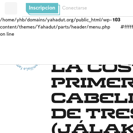
Inscripcion
Conectarse
/home/yhb/domains/yahadut.org/public_html/wp-
103
content/themes/Yahadut/parts/header/menu.php
#fffff
on line
La familia - La familia - La familia - La familia --
Preceptos de alegría fa
La co
primer
cabel
de tre
(jálak