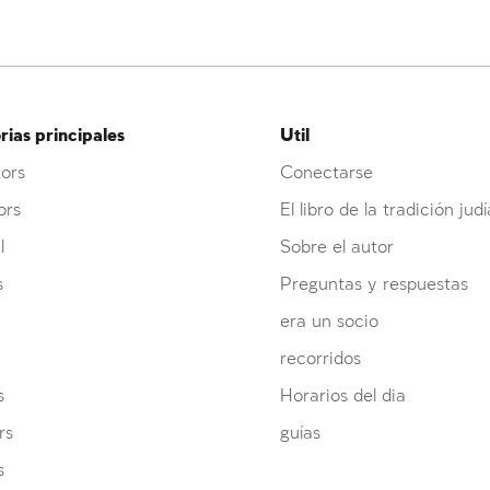
ias principales
Util
ors
Conectarse
ors
El libro de la tradición judí
l
Sobre el autor
s
Preguntas y respuestas
era un socio
recorridos
s
Horarios del dia
rs
guías
s