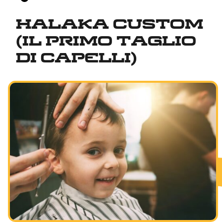
Famiglia
Halaka custom
Fede, il popolo e la terra
(il primo taglio
Relazione tra l'uomo e Dio
di capelli)
Shabbat e festività