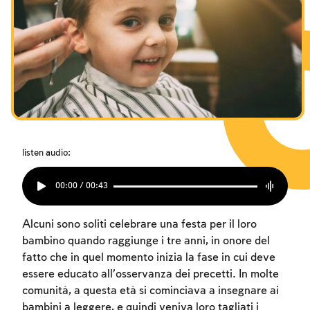
I digiuni commemorativi della distruzione del Tempio
I digiuni commemorativi della distruzione del Tempio
I digiuni commemorativi della distruzione del Tempio
Hanukkah
Hanukkah
Hanukkah
Purìm
Purìm
Purìm
listen audio:
00:00 / 00:43
Alcuni sono soliti celebrare una festa per il loro
bambino quando raggiunge i tre anni, in onore del
fatto che in quel momento inizia la fase in cui deve
essere educato all’osservanza dei precetti. In molte
comunità, a questa età si cominciava a insegnare ai
bambini a leggere, e quindi veniva loro tagliati i