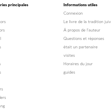
ies principales
Informations utiles
Connexion
ors
Le livre de la tradition jui
ors
À propos de l’auteur
l
Questions et réponses
s
était un partenaire
visites
s
Horaires du jour
s
guides
rs
ders
ang