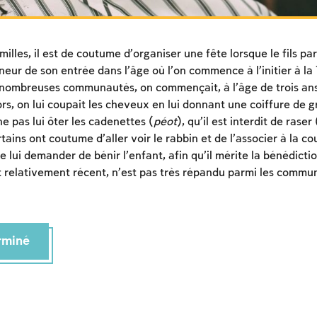
illes, il est de coutume d’organiser une fête lorsque le fils par
nneur de son entrée dans l’âge où l’on commence à l’initier à l
 nombreuses communautés, on commençait, à l’âge de trois ans
alors, on lui coupait les cheveux en lui donnant une coiffure de 
e pas lui ôter les cadenettes (
péot
), qu’il est interdit de raser
tains ont coutume d’aller voir le rabbin et de l’associer à la 
de lui demander de bénir l’enfant, afin qu’il mérite la bénédict
t relativement récent, n’est pas très répandu parmi les commun
erminé
Inscription requise
Afin d'enregistrer ce que vous avez étudié, vous
devez vous connectez ou vous inscrire.