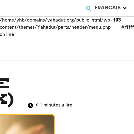
FRANÇAIS
/home/yhb/domains/yahadut.org/public_html/wp-
103
content/themes/Yahadut/parts/header/menu.php
#fffff
on line
e
x)
< 1
minutes à lire