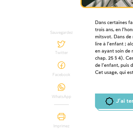
Dans certaines fam
trois ans, en l’ho
Sauvegardez
mitsvot. Dans de
lire à l’enfant ; 
en ayant soin de n
Twitter
chap. 25 § 4). Cer
de l’enfant, puis 
Cet usage, qui es
Facebook
WhatsApp
J'ai t
Imprimez