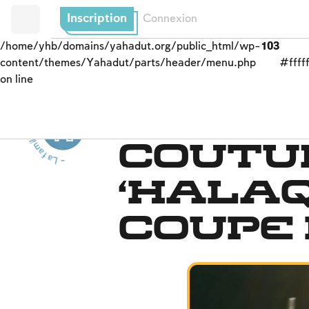
Inscription
Connexion
/home/yhb/domains/yahadut.org/public_html/wp-
103
content/themes/Yahadut/parts/header/menu.php
#fffff
on line
- L
a
f
a
m
il
l
j
u
i
v
e
-
L
a fam
ille
j
u
i
v
e
Joies familiales
e
-
Coutu
‘halaq
coupe 