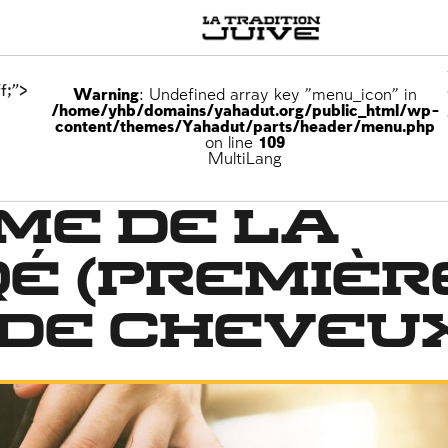
f;">
Warning
: Undefined array key "menu_icon" in
/home/yhb/domains/yahadut.org/public_html/wp-
content/themes/Yahadut/parts/header/menu.php
on line
109
MultiLang
me de la
é (premièr
de cheveu