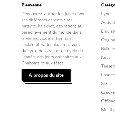
Bienvenue
Catégor
Découvrez la tradition juive dans
Lync
ses différents aspects : ses
Activat
mitsvot, halakhot, aspirations au
Emulat
parachèvement du monde dans
la vie individuelle, familiale,
Origina
sociale et nationale, au travers
Builder
du cycle de la vie et du cycle de
l’année, des jours ordinaires aux
Keys
Chabbats et aux fêtes.
Teaser
A propos du site
Loader
SD
Cracke
Offloa
MultiL