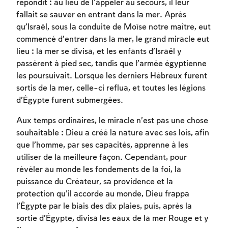
répondit : au lieu de l’appeler au secours, il leur
fallait se sauver en entrant dans la mer. Après
qu’Israël, sous la conduite de Moïse notre maître, eut
commencé d’entrer dans la mer, le grand miracle eut
lieu : la mer se divisa, et les enfants d’Israël y
passèrent à pied sec, tandis que l’armée égyptienne
les poursuivait. Lorsque les derniers Hébreux furent
sortis de la mer, celle-ci reflua, et toutes les légions
d’Égypte furent submergées.
Inscription requise
Aux temps ordinaires, le miracle n’est pas une chose
souhaitable : Dieu a créé la nature avec ses lois, afin
Afin d'enregistrer ce que vous avez étudié,
que l’homme, par ses capacités, apprenne à les
vous devez vous connectez ou vous
utiliser de la meilleure façon. Cependant, pour
inscrire.
révéler au monde les fondements de la foi, la
puissance du Créateur, sa providence et la
Inscription
Connexion
protection qu’il accorde au monde, Dieu frappa
l’Égypte par le biais des dix plaies, puis, après la
sortie d’Égypte, divisa les eaux de la mer Rouge et y