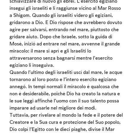
schiavizzare di nuovo gli ebrei. L’esercito egiziano
inseguì gli israeliti e li raggiunse vicino al Mar Rosso
a Shigom. Quando gli israeliti videro gli egiziani,
gridarono a Dio. E Dio rispose che avrebbero dovuto
agire per salvarsi, entrando nel mare, piuttosto che
gridare aiuto. Dopo che Israele, sotto la guida di
Mosè, iniziò ad entrare nel mare, avvenne il grande
miracolo: il mare si aprì e gli Israeliti lo
attraversarono senza bagnarsi mentre l’esercito
egiziano li inseguiva.
Account required
Quando l’ultimo degli israeliti uscì dal mare, le acque
tornarono al loro posto e l’intero esercito egiziano
To mark concepts as learned, you'll need
annegò. In tempi normali il miracolo è qualcosa che
to create an account or log in.
non è desiderabile, poiché Dio ha creato la natura e
le sue leggi affinché l’uomo con il suo talento possa
Sign up
Login
imparare ad usarle nel migliore dei modi.
Tuttavia, per rivelare al mondo la fede e il potere del
Creatore e la Sua cura e protezione del Suo popolo,
Dio colpì l’Egitto con le dieci piaghe, divise il Mar