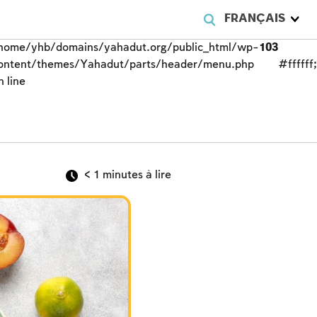
FRANÇAIS
home/yhb/domains/yahadut.org/public_html/wp-
103
ontent/themes/Yahadut/parts/header/menu.php
#ffffff
n line
< 1
minutes à lire