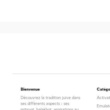
Bienvenue
Catégor
Découvrez la tradition juive dans
Activat
ses différents aspects : ses
Emulat
mitsvot, halakhot, aspirations au