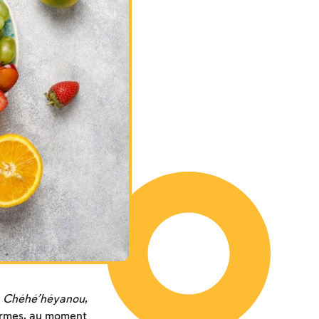
n
Chéhé’héyanou
,
termes, au moment