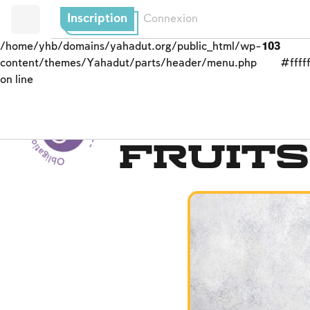
Inscription
Connexion
/home/yhb/domains/yahadut.org/public_html/wp-
103
content/themes/Yahadut/parts/header/menu.php
#fffff
on line
Obligations de l’homme envers Dieu --
Les bénédictions
Fruit