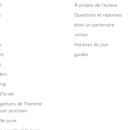
l
À propos de l’auteur
s
Questions et réponses
était un partenaire
visites
s
Horaires du jour
rs
guides
s
ders
ang
’Israël
igations de l’homme
 son prochain
lle juive