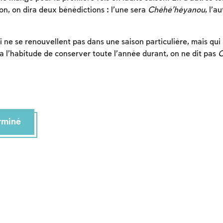
n, on dira deux bénédictions : l’une sera
Chéhé’héyanou
, l’a
i ne se renouvellent pas dans une saison particulière, mais qui
 a l’habitude de conserver toute l’année durant, on ne dit pas
C
erminé
Inscription requise
Afin d'enregistrer ce que vous avez étudié, vous
devez vous connectez ou vous inscrire.
Inscription
Connexion