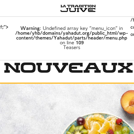
/
f;">
c
Warning
: Undefined array key "menu_icon" in
/home/yhb/domains/yahadut.org/public_html/wp-
o
content/themes/Yahadut/parts/header/menu.php
on line
109
Teasers
s nouveaux