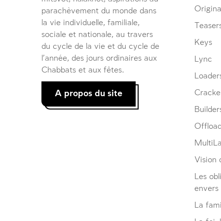
Origina
parachèvement du monde dans
la vie individuelle, familiale,
Teaser
sociale et nationale, au travers
Keys
du cycle de la vie et du cycle de
l’année, des jours ordinaires aux
Lync
Chabbats et aux fêtes.
Loader
A propos du site
Cracke
Builder
Offloa
MultiL
Vision d
Les obl
envers
La fami