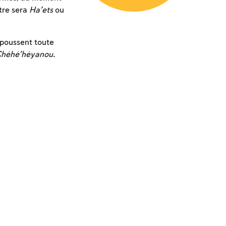
utre sera
Ha’ets
ou
 poussent toute
héhé’héyanou
.