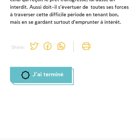
interdit. Aussi doit-il s’évertuer de toutes ses forces
Inscription requise
à traverser cette difficile période en tenant bon,
mais en se gardant surtout d’emprunter à intérêt.
Afin d'enregistrer ce que vous avez étudié,
vous devez vous connectez ou vous
inscrire.
Share:
Inscription
Connexion
J'ai terminé