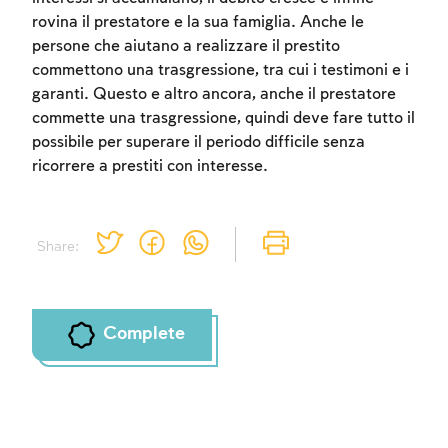
rovina il prestatore e la sua famiglia. Anche le
persone che aiutano a realizzare il prestito
commettono una trasgressione, tra cui i testimoni e i
Account required
garanti. Questo e altro ancora, anche il prestatore
commette una trasgressione, quindi deve fare tutto il
To mark concepts as learned, you'll need
possibile per superare il periodo difficile senza
to create an account or log in.
ricorrere a prestiti con interesse.
Sign up
Login
Share:
Complete