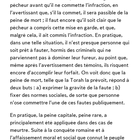
pécheur avant qu’il ne commette l’infraction, en
l’avertissant que, s’il la commet, il sera passible de la
peine de mort ; il faut encore qu’il soit clair que le
pécheur a compris cette mise en garde, et que,
malgré cela, il ait commis l’infraction. En pratique,
dans une telle situation, il n’est presque personne qui
soit prêt à fauter, hormis des criminels qui ne
parviennent pas à dominer leur fureur, au point que,
même après l’avertissement des témoins, ils risquent
Inscription requise
encore d’accomplir leur forfait. On voit donc que la
peine de mort, telle que la Torah la prévoit, répond à
Afin d'enregistrer ce que vous avez étudié,
deux buts : a) exprimer la gravité de la faute ; b)
vous devez vous connectez ou vous
fixer des normes sociales, de sorte que personne
inscrire.
n’ose commettre l’une de ces fautes publiquement.
Inscription
Connexion
En pratique, la peine capitale, peine rare, a
principalement été appliquée dans des cas de
meurtre. Suite à la conquête romaine et à
l’affaissement moral et social que connut le peuple