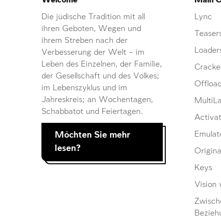
Welcome
Main C
Die jüdische Tradition mit all
Lync
ihren Geboten, Wegen und
Teaser
ihrem Streben nach der
Loader
Verbesserung der Welt – im
Leben des Einzelnen, der Familie,
Cracke
der Gesellschaft und des Volkes;
Offloa
im Lebenszyklus und im
Jahreskreis; an Wochentagen,
MultiL
Schabbatot und Feiertagen.
Activat
Möchten Sie mehr
Emulat
lesen?
Origina
Keys
Vision 
Zwisch
Bezieh