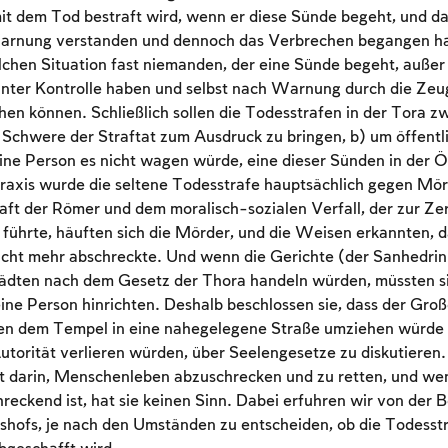
it dem Tod bestraft wird, wenn er diese Sünde begeht, und dass
arnung verstanden und dennoch das Verbrechen begangen hat
solchen Situation fast niemanden, der eine Sünde begeht, außer
unter Kontrolle haben und selbst nach Warnung durch die Zeu
Account required
en können. Schließlich sollen die Todesstrafen in der Tora 
To mark concepts as learned, you'll need to create
 Schwere der Straftat zum Ausdruck zu bringen, b) um öffent
an account or log in.
eine Person es nicht wagen würde, eine dieser Sünden in der Öf
Praxis wurde die seltene Todesstrafe hauptsächlich gegen Mör
Sign up
ft der Römer und dem moralisch-sozialen Verfall, der zur Ze
Login
ührte, häuften sich die Mörder, und die Weisen erkannten, d
icht mehr abschreckte. Und wenn die Gerichte (der Sanhedrin
ädten nach dem Gesetz der Thora handeln würden, müssten si
ine Person hinrichten. Deshalb beschlossen sie, dass der Gro
en dem Tempel in eine nahegelegene Straße umziehen würde u
utorität verlieren würden, über Seelengesetze zu diskutiere
ht darin, Menschenleben abzuschrecken und zu retten, und wen
chreckend ist, hat sie keinen Sinn. Dabei erfuhren wir von der 
hofs, je nach den Umständen zu entscheiden, ob die Todesstr