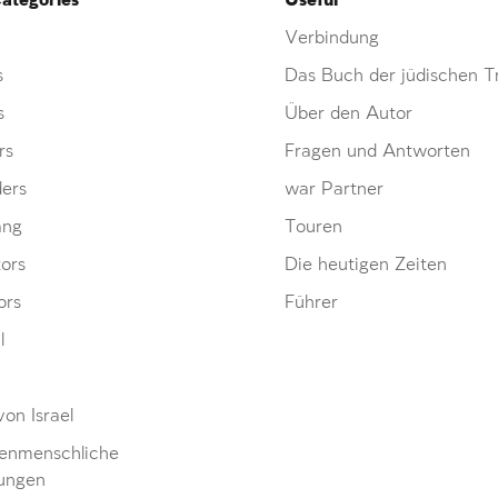
ategories
Useful
Verbindung
s
Das Buch der jüdischen Tr
s
Über den Autor
rs
Fragen und Antworten
ders
war Partner
ang
Touren
ors
Die heutigen Zeiten
ors
Führer
l
von Israel
enmenschliche
ungen