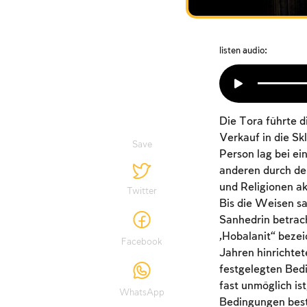
listen audio:
Die Tora führte d
Verkauf in die Sk
Save
Person lag bei ei
anderen durch de
und Religionen ak
Twitter
Bis die Weisen sa
Sanhedrin betrach
„Hobalanit“ bezei
Facebook
Jahren hinrichtet
festgelegten Bedi
fast unmöglich is
WhatsApp
Bedingungen best