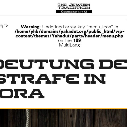
f;">
Warning
: Undefined array key "menu_icon" in
/home/yhb/domains/yahadut.org/public_html/wp-
content/themes/Yahadut/parts/header/menu.php
on line
109
MultiLang
deutung d
strafe in
hora