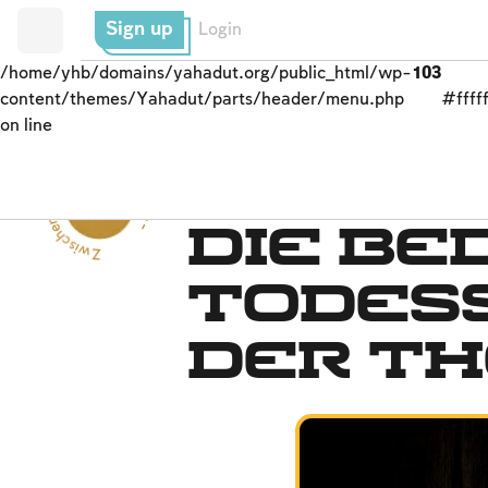
Sign up
Login
/home/yhb/domains/yahadut.org/public_html/wp-
103
content/themes/Yahadut/parts/header/menu.php
#fffff
on line
Zwischenmenschliche Beziehungen --
das Justizsystem
Die Be
Todes
der T