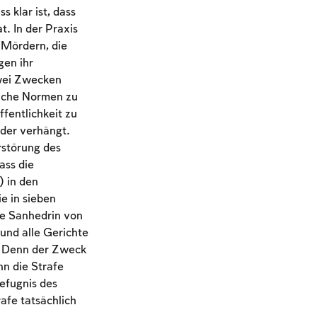
 klar ist, dass
. In der Praxis
 Mördern, die
gen ihr
zwei Zwecken
liche Normen zu
fentlichkeit zu
der verhängt.
rstörung des
ass die
) in den
e in sieben
ße Sanhedrin von
nd alle Gerichte
n. Denn der Zweck
n die Strafe
Befugnis des
afe tatsächlich