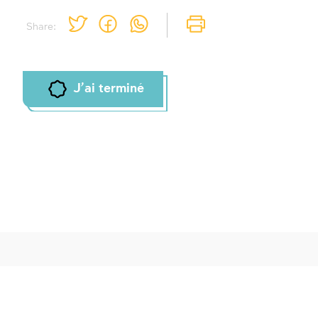
Afin d'enregistrer ce que vous avez étudié,
Share:
vous devez vous connectez ou vous
inscrire.
Inscription
Connexion
J'ai terminé