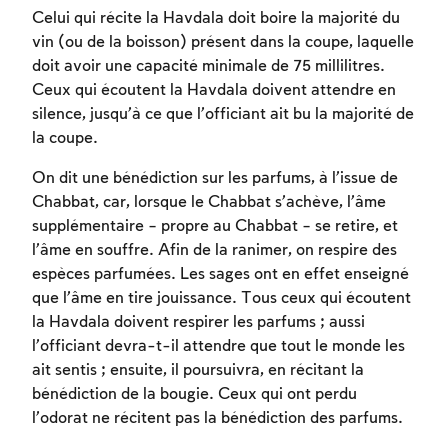
Celui qui récite la Havdala doit boire la majorité du
vin (ou de la boisson) présent dans la coupe, laquelle
doit avoir une capacité minimale de 75 millilitres.
Ceux qui écoutent la Havdala doivent attendre en
silence, jusqu’à ce que l’officiant ait bu la majorité de
Inscription requise
Inscription requise
Inscription requise
la coupe.
Afin d'enregistrer ce que vous avez étudié,
Afin d'enregistrer ce que vous avez étudié,
Afin d'enregistrer ce que vous avez étudié,
On dit une bénédiction sur les parfums, à l’issue de
vous devez vous connectez ou vous
vous devez vous connectez ou vous
vous devez vous connectez ou vous
Chabbat, car, lorsque le Chabbat s’achève, l’âme
inscrire.
inscrire.
inscrire.
supplémentaire – propre au Chabbat – se retire, et
l’âme en souffre. Afin de la ranimer, on respire des
Inscription
Inscription
Inscription
Connexion
Connexion
Connexion
espèces parfumées. Les sages ont en effet enseigné
que l’âme en tire jouissance. Tous ceux qui écoutent
la Havdala doivent respirer les parfums ; aussi
l’officiant devra-t-il attendre que tout le monde les
ait sentis ; ensuite, il poursuivra, en récitant la
bénédiction de la bougie. Ceux qui ont perdu
l’odorat ne récitent pas la bénédiction des parfums.