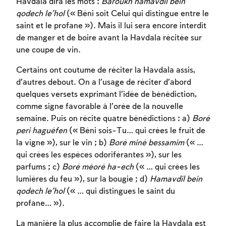
Havdala dira les mots :
Baroukh hamavdil bein
qodech le’hol
(« Béni soit Celui qui distingue entre le
saint et le profane »). Mais il lui sera encore interdit
de manger et de boire avant la Havdala récitée sur
une coupe de vin.
Certains ont coutume de réciter la Havdala assis,
d’autres debout. On a l’usage de réciter d’abord
quelques versets exprimant l’idée de bénédiction,
comme signe favorable à l’orée de la nouvelle
semaine. Puis on récite quatre bénédictions : a)
Boré
peri haguéfen
(« Béni sois-Tu… qui crées le fruit de
la vigne »), sur le vin ; b)
Boré miné bessamim
(« …
qui crées les espèces odoriférantes »), sur les
parfums ; c)
Boré méoré ha-ech
(« … qui crées les
lumières du feu »), sur la bougie ; d)
Hamavdil bein
qodech le’hol
(« … qui distingues le saint du
profane… »).
La manière la plus accomplie de faire la Havdala est