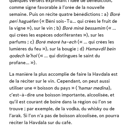
quelques versets exprimant l’idée de bénédiction,
comme signe favorable à l’orée de la nouvelle
semaine. Puis on récite quatre bénédictions : a)
Boré
peri haguéfen
(« Béni sois-Tu… qui crées le fruit de
la vigne »), sur le vin ; b)
Boré miné bessamim
(« …
qui crées les espèces odoriférantes »), sur les
parfums ; c)
Boré méoré ha-ech
(« … qui crées les
lumières du feu »), sur la bougie ; d)
Hamavdil bein
qodech le’hol
(« … qui distingues le saint du
profane… »).
La manière la plus accomplie de faire la Havdala est
de la réciter sur le vin. Cependant, on peut aussi
utiliser une « boisson du pays » (
‘hamar medina
),
c’est-à-dire une boisson importante, alcoolisée, et
qu’il est courant de boire dans la région où l’on se
trouve ; par exemple, de la vodka, du whisky ou de
l’arak. Si l’on n’a pas de boisson alcoolisée, on pourra
réciter la Havdala sur du café.