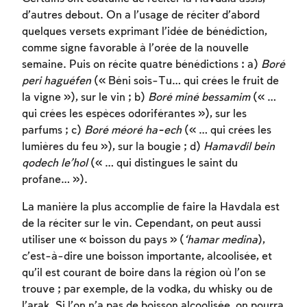
d’autres debout. On a l’usage de réciter d’abord
quelques versets exprimant l’idée de bénédiction,
comme signe favorable à l’orée de la nouvelle
semaine. Puis on récite quatre bénédictions : a)
Boré
peri haguéfen
(« Béni sois-Tu… qui crées le fruit de
la vigne »), sur le vin ; b)
Boré miné bessamim
(« …
qui crées les espèces odoriférantes »), sur les
parfums ; c)
Boré méoré ha-ech
(« … qui crées les
lumières du feu »), sur la bougie ; d)
Hamavdil bein
qodech le’hol
(« … qui distingues le saint du
profane… »).
La manière la plus accomplie de faire la Havdala est
de la réciter sur le vin. Cependant, on peut aussi
utiliser une « boisson du pays » (
‘hamar medina
),
c’est-à-dire une boisson importante, alcoolisée, et
qu’il est courant de boire dans la région où l’on se
trouve ; par exemple, de la vodka, du whisky ou de
l’arak. Si l’on n’a pas de boisson alcoolisée, on pourra