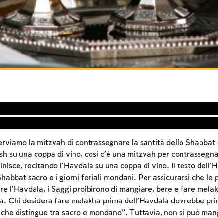
rviamo la mitzvah di contrassegnare la santità dello Shabbat 
sh su una coppa di vino, così c’è una mitzvah per contrassegnar
nisce, recitando l’Havdala su una coppa di vino. Il testo dell’
Account required
Shabbat sacro e i giorni feriali mondani. Per assicurarsi che le
re l’Havdala, i Saggi proibirono di mangiare, bere e fare melak
To mark concepts as learned, you'll need to create
a. Chi desidera fare melakha prima dell’Havdala dovrebbe pri
an account or log in.
che distingue tra sacro e mondano”. Tuttavia, non si può man