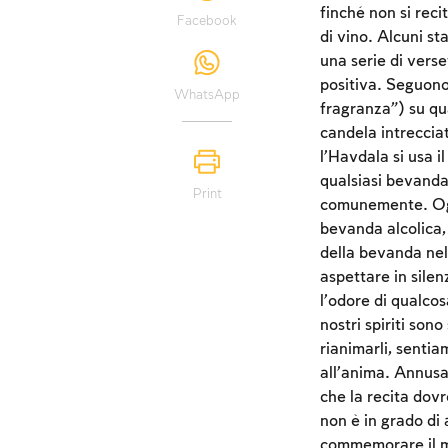
finché non si reci
Facebook
di vino. Alcuni st
una serie di vers
positiva. Seguono
WhatsApp
fragranza”) su qu
candela intreccia
l’Havdala si usa i
qualsiasi bevanda
Print
comunemente. Oggi
bevanda alcolica,
della bevanda nel
aspettare in silen
l’odore di qualcos
nostri spiriti son
rianimarli, sentia
all’anima. Annusar
che la recita dovr
non è in grado di
commemorare il mo