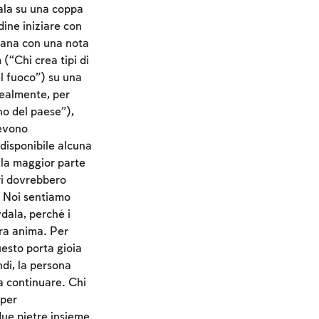
dala su una coppa
dine iniziare con
imana con una nota
(“Chi crea tipi di
l fuoco”) su una
dealmente, per
no del paese”),
bevono
disponibile alcuna
 la maggior parte
ri dovrebbero
e. Noi sentiamo
dala, perché i
tra anima. Per
uesto porta gioia
di, la persona
ra continuare. Chi
 per
ue pietre insieme