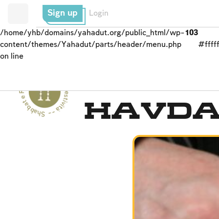
Sign up
Login
/home/yhb/domains/yahadut.org/public_html/wp-
103
content/themes/Yahadut/parts/header/menu.php
#fffff
on line
Shabbat e Festività - Shabbat e Festività --
SHABBAT
Havd