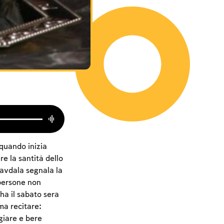
quando inizia
e la santità dello
Havdala segnala la
 persone non
ha il sabato sera
ma recitare:
giare e bere