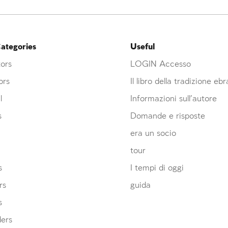
ategories
Useful
ors
LOGIN Accesso
ors
Il libro della tradizione eb
l
Informazioni sull’autore
s
Domande e risposte
era un socio
tour
s
I tempi di oggi
rs
guida
s
ders