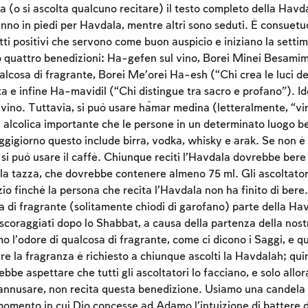
ta (o si ascolta qualcuno recitare) il testo completo della Hav
Sign up
Login
anno in piedi per Havdala, mentre altri sono seduti. È consuetu
etti positivi che servono come buon auspicio e iniziano la sett
 quattro benedizioni: Ha-gefen sul vino, Borei Minei Besamim 
alcosa di fragrante, Borei Me’orei Ha-esh (“Chi crea le luci de
ta e infine Ha-mavidil (“Chi distingue tra sacro e profano”). I
l vino. Tuttavia, si può usare ĥamar medina (letteralmente, “vi
 alcolica importante che le persone in un determinato luogo 
giorno questo include birra, vodka, whisky e arak. Se non è 
 si può usare il caffè. Chiunque reciti l’Havdala dovrebbe bere
la tazza, che dovrebbe contenere almeno 75 ml. Gli ascoltato
zio finché la persona che recita l’Havdala non ha finito di ber
a di fragrante (solitamente chiodi di garofano) parte della Hav
o scoraggiati dopo lo Shabbat, a causa della partenza della nos
mo l’odore di qualcosa di fragrante, come ci dicono i Saggi, e q
e la fragranza è richiesto a chiunque ascolti la Havdalah; quin
ebbe aspettare che tutti gli ascoltatori lo facciano, e solo allo
 annusare, non recita questa benedizione. Usiamo una candela
mento in cui Dio concesse ad Adamo l’intuizione di battere d