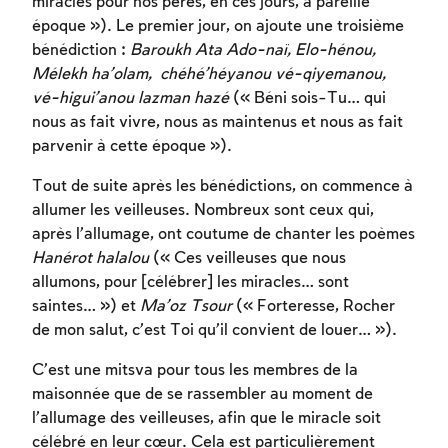
miracles pour nos pères, en ces jours, à pareille
époque »). Le premier jour, on ajoute une troisième
bénédiction :
Baroukh Ata Ado-naï, Elo-hénou,
Mélekh ha’olam,
chéhé’héyanou
vé-qiyemanou,
vé-higui’anou lazman hazé
(« Béni sois-Tu… qui
nous as fait vivre, nous as maintenus et nous as fait
parvenir à cette époque »).
Tout de suite après les bénédictions, on commence à
allumer les veilleuses. Nombreux sont ceux qui,
après l’allumage, ont coutume de chanter les poèmes
Hanérot halalou
(« Ces veilleuses que nous
allumons, pour [célébrer] les miracles… sont
saintes… ») et
Ma’oz Tsour
(« Forteresse, Rocher
de mon salut, c’est Toi qu’il convient de louer… »).
C’est une mitsva pour tous les membres de la
maisonnée que de se rassembler au moment de
l’allumage des veilleuses, afin que le miracle soit
célébré en leur cœur. Cela est particulièrement