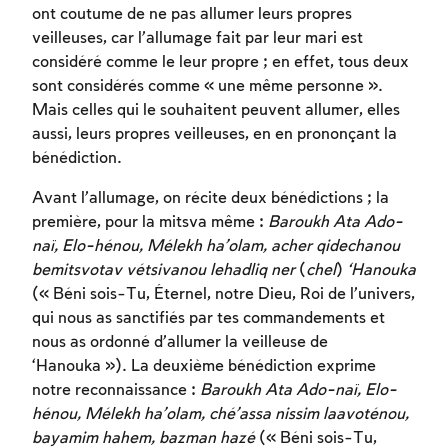
ont coutume de ne pas allumer leurs propres
veilleuses, car l’allumage fait par leur mari est
considéré comme le leur propre ; en effet, tous deux
sont considérés comme « une même personne ».
Mais celles qui le souhaitent peuvent allumer, elles
aussi, leurs propres veilleuses, en en prononçant la
bénédiction.
Avant l’allumage, on récite deux bénédictions ; la
première, pour la mitsva même :
Baroukh Ata Ado-
naï, Elo-hénou, Mélekh ha’olam, acher qidechanou
bemitsvotav vétsivanou lehadliq ner
(
chel
)
‘Hanouka
(« Béni sois-Tu, Éternel, notre Dieu, Roi de l’univers,
qui nous as sanctifiés par tes commandements et
nous as ordonné d’allumer la veilleuse de
‘Hanouka »). La deuxième bénédiction exprime
notre reconnaissance :
Baroukh Ata Ado-naï, Elo-
hénou, Mélekh ha’olam, ché’assa nissim laavoténou,
bayamim hahem, bazman hazé
(« Béni sois-Tu,