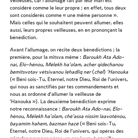
veilleuses, car l’allumage fait par leur mari est
considéré comme le leur propre ; en effet, tous deux
sont considérés comme « une même personne ».
Mais celles qui le souhaitent peuvent allumer, elles
aussi, leurs propres veilleuses, en en prononçant la
bénédiction.
Avant l’allumage, on récite deux bénédictions ; la
première, pour la mitsva même :
Baroukh Ata Ado-
naï, Elo-hénou, Mélekh ha’olam, acher qidechanou
bemitsvotav vétsivanou lehadliq ner
(
chel
)
‘Hanouka
(« Béni sois-Tu, Éternel, notre Dieu, Roi de l’univers,
qui nous as sanctifiés par tes commandements et
nous as ordonné d’allumer la veilleuse de
‘Hanouka »). La deuxième bénédiction exprime
notre reconnaissance :
Baroukh Ata Ado-naï, Elo-
hénou, Mélekh ha’olam, ché’assa nissim laavoténou,
bayamim hahem, bazman hazé
(« Béni sois-Tu,
Éternel, notre Dieu, Roi de l’univers, qui opéras des