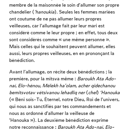
membre de la maisonnée le soin d’allumer son propre
chandelier (
‘hanoukia
). Seules les femmes mariées
ont coutume de ne pas allumer leurs propres
veilleuses, car l’allumage fait par leur mari est
considéré comme le leur propre ; en effet, tous deux
sont considérés comme « une même personne ».
Mais celles qui le souhaitent peuvent allumer, elles
aussi, leurs propres veilleuses, en en prononçant la
bénédiction.
Avant l’allumage, on récite deux bénédictions ; la
première, pour la mitsva même :
Baroukh Ata Ado-
naï, Elo-hénou, Mélekh ha’olam, acher qidechanou
bemitsvotav vétsivanou lehadliq ner
(
chel
)
‘Hanouka
(« Béni sois-Tu, Éternel, notre Dieu, Roi de l’univers,
qui nous as sanctifiés par tes commandements et
nous as ordonné d’allumer la veilleuse de
‘Hanouka »). La deuxième bénédiction exprime
notre reconnaissance :
Baroukh Ata Ado-naï, Elo-