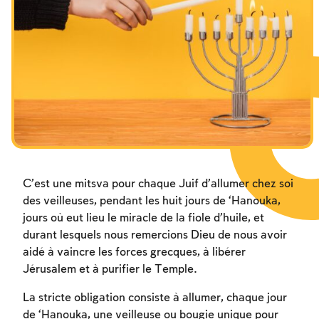
Les jeûnes liés à la destruction du Temple
Les jeûnes liés à la destruction du Temple
Les jeûnes liés à la destruction du Temple
Hanouca
Hanouca
Hanouca
Pourim
Pourim
Pourim
C’est une mitsva pour chaque Juif d’allumer chez soi
des veilleuses, pendant les huit jours de ‘Hanouka,
jours où eut lieu le miracle de la fiole d’huile, et
durant lesquels nous remercions Dieu de nous avoir
aidé à vaincre les forces grecques, à libérer
Jérusalem et à purifier le Temple.
La stricte obligation consiste à allumer, chaque jour
de ‘Hanouka, une veilleuse ou bougie unique pour