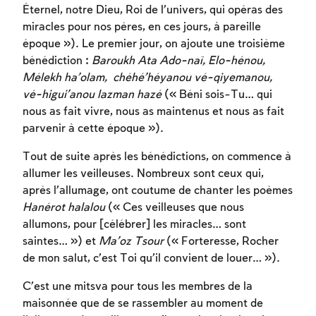
Éternel, notre Dieu, Roi de l’univers, qui opéras des
miracles pour nos pères, en ces jours, à pareille
époque »). Le premier jour, on ajoute une troisième
bénédiction :
Baroukh Ata Ado-naï, Elo-hénou,
Mélekh ha’olam,
chéhé’héyanou
vé-qiyemanou,
vé-higui’anou lazman hazé
(« Béni sois-Tu… qui
nous as fait vivre, nous as maintenus et nous as fait
parvenir à cette époque »).
Tout de suite après les bénédictions, on commence à
allumer les veilleuses. Nombreux sont ceux qui,
après l’allumage, ont coutume de chanter les poèmes
Hanérot halalou
(« Ces veilleuses que nous
allumons, pour [célébrer] les miracles… sont
saintes… ») et
Ma’oz Tsour
(« Forteresse, Rocher
de mon salut, c’est Toi qu’il convient de louer… »).
C’est une mitsva pour tous les membres de la
maisonnée que de se rassembler au moment de