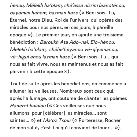
hénou, Mélekh ha’olam, ché’assa nissim laavoténou,
bayamim hahem, bazman hazé
(« Béni sois-Tu,
Éternel, notre Dieu, Roi de l’univers, qui opéras des
miracles pour nos pères, en ces jours, à pareille
époque »). Le premier jour, on ajoute une troisième
bénédiction :
Baroukh Ata Ado-naï, Elo-hénou,
Mélekh ha’olam,
chéhé’héyanou
vé-qiyemanou,
vé-higui’anou lazman hazé
(« Béni sois-Tu… qui
nous as fait vivre, nous as maintenus et nous as fait
parvenir à cette époque »).
Tout de suite après les bénédictions, on commence à
allumer les veilleuses. Nombreux sont ceux qui,
après l’allumage, ont coutume de chanter les poèmes
Hanérot halalou
(« Ces veilleuses que nous
allumons, pour [célébrer] les miracles… sont
saintes… ») et
Ma’oz Tsour
(« Forteresse, Rocher
de mon salut, c’est Toi qu’il convient de louer… »).