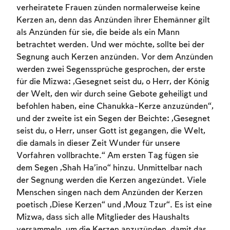
verheiratete Frauen zünden normalerweise keine
Kerzen an, denn das Anzünden ihrer Ehemänner gilt
als Anzünden für sie, die beide als ein Mann
betrachtet werden. Und wer möchte, sollte bei der
Segnung auch Kerzen anzünden. Vor dem Anzünden
werden zwei Segenssprüche gesprochen, der erste
für die Mizwa: „Gesegnet seist du, o Herr, der König
der Welt, den wir durch seine Gebote geheiligt und
befohlen haben, eine Chanukka-Kerze anzuzünden“,
Account required
und der zweite ist ein Segen der Beichte: „Gesegnet
seist du, o Herr, unser Gott ist gegangen, die Welt,
To mark concepts as learned, you'll need
die damals in dieser Zeit Wunder für unsere
to create an account or log in.
Vorfahren vollbrachte.“ Am ersten Tag fügen sie
dem Segen „Shah Ha’ino“ hinzu. Unmittelbar nach
Sign up
Login
der Segnung werden die Kerzen angezündet. Viele
Menschen singen nach dem Anzünden der Kerzen
poetisch „Diese Kerzen“ und „Mouz Tzur“. Es ist eine
Mizwa, dass sich alle Mitglieder des Haushalts
versammeln, um die Kerzen anzuzünden, damit das