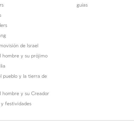
rs
guías
s
ders
ang
ovisión de Israel
l hombre y su prójimo
lia
el pueblo y la tierra de
el hombre y su Creador
y festividades