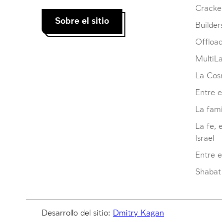
Cracke
Sobre el sitio
Builder
Offloa
MultiL
La Cosm
Entre e
La fami
La fe, 
Israel
Entre 
Shabat 
Desarrollo del sitio:
Dmitry Kagan