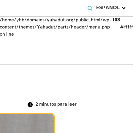
ESPAÑOL
/home/yhb/domains/yahadut.org/public_html/wp-
103
content/themes/Yahadut/parts/header/menu.php
#fffff
on line
2
minutos para leer