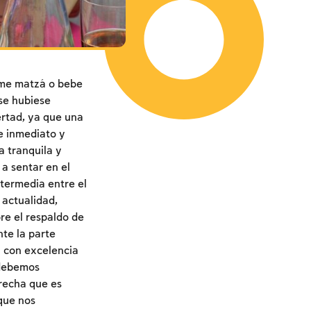
ome matzá o bebe
se hubiese
ertad, ya que una
e inmediato y
a tranquila y
a sentar en el
ntermedia entre el
 actualidad,
e el respaldo de
nte la parte
en con excelencia
ebemos
erecha que es
que nos