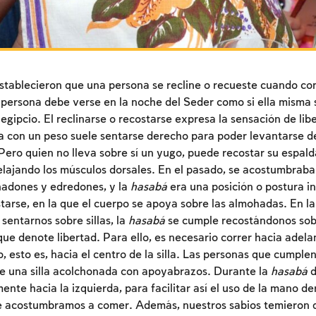
stablecieron que una persona se recline o recueste cuando c
 persona debe verse en la noche del Seder como si ella misma 
egipcio. El reclinarse o recostarse expresa la sensación de lib
 con un peso suele sentarse derecho para poder levantarse d
 Pero quien no lleva sobre sí un yugo, puede recostar su espald
ajando los músculos dorsales. En el pasado, se acostumbraba 
hadones y edredones, y la
hasabá
era una posición o postura i
starse, en la que el cuerpo se apoya sobre las almohadas. En la
entarnos sobre sillas, la
hasabá
se cumple recostándonos sobr
ue denote libertad. Para ello, es necesario correr hacia adela
o, esto es, hacia el centro de la silla. Las personas que cumpl
e una silla acolchonada con apoyabrazos. Durante la
hasabá
d
ente hacia la izquierda, para facilitar así el uso de la mano d
Inscripcion requerida
ue acostumbramos a comer. Además, nuestros sabios temieron 