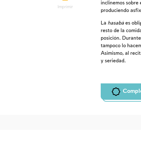
inclinemos sobre 
Imprimir
produciendo asfix
La
hasabá
es obli
resto de la comid
posición. Durante
tampoco lo hacemo
Asimismo, al reci
y seriedad.
Compl