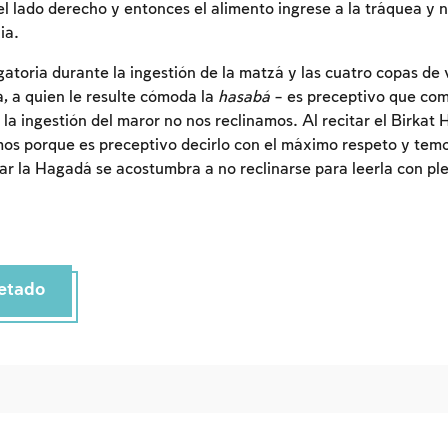
el lado derecho y entonces el alimento ingrese a la tráquea y 
Para marcar lo estudiado debe conectarse a su
ia.
cuenta o inscribirse.
gatoria durante la ingestión de la matzá y las cuatro copas de 
Inscripcion
Conectarse
a, a quien le resulte cómoda la
hasabá
– es preceptivo que com
 la ingestión del maror no nos reclinamos. Al recitar el Birka
s porque es preceptivo decirlo con el máximo respeto y temo
tar la Hagadá se acostumbra a no reclinarse para leerla con p
etado