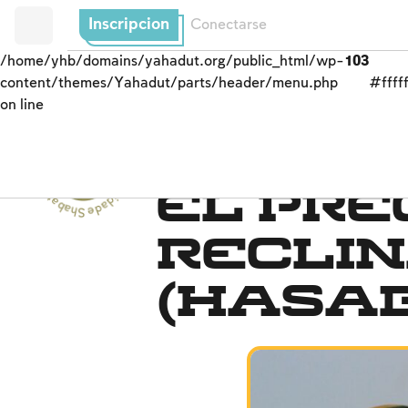
Inscripcion
Conectarse
/home/yhb/domains/yahadut.org/public_html/wp-
103
content/themes/Yahadut/parts/header/menu.php
#fffff
on line
Shabat y festividades - Shabat y festividades --
La noche del Seder
El pre
recli
(hasa