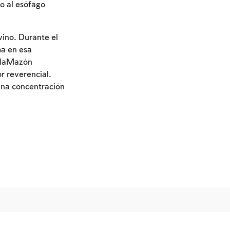
no al esófago
vino. Durante el
a en esa
t HaMazón
r reverencial.
lena concentración