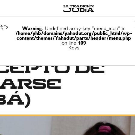
f;">
Warning
: Undefined array key "menu_icon" in
/home/yhb/domains/yahadut.org/public_html/wp-
content/themes/Yahadut/parts/header/menu.php
on line
109
Keys
cepto de
narse
bá)