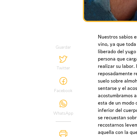
Nuestros sabios e
vino, ya que toda
Guardar
liberado del yugo 
persona que carga
realizar su labor.
Twitter
reposadamente rel
suelo sobre almo
sentarse y el aco
Facebook
acostumbramos a s
esta de un modo q
inferior del cuerp
WhatsApp
se recuestan sobr
recostarnos levem
aquella con la q