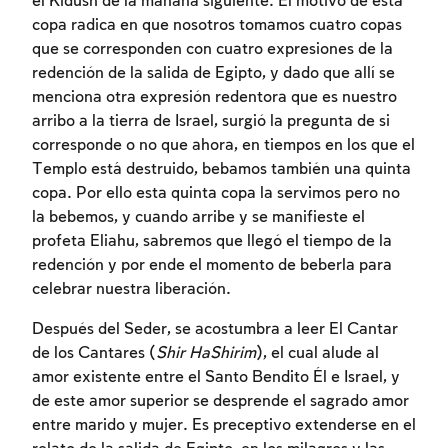
el Kidush de la mañana siguiente. El motivo de esta
copa radica en que nosotros tomamos cuatro copas
que se corresponden con cuatro expresiones de la
redención de la salida de Egipto, y dado que allí se
menciona otra expresión redentora que es nuestro
arribo a la tierra de Israel, surgió la pregunta de si
corresponde o no que ahora, en tiempos en los que el
Templo está destruido, bebamos también una quinta
copa. Por ello esta quinta copa la servimos pero no
la bebemos, y cuando arribe y se manifieste el
profeta Eliahu, sabremos que llegó el tiempo de la
redención y por ende el momento de beberla para
celebrar nuestra liberación.
Inscripcion requerida
Después del Seder, se acostumbra a leer El Cantar
Para marcar lo estudiado debe conectarse
de los Cantares (
Shir HaShirim
), el cual alude al
a su cuenta o inscribirse.
amor existente entre el Santo Bendito Él e Israel, y
de este amor superior se desprende el sagrado amor
Inscripcion
Conectarse
entre marido y mujer. Es preceptivo extenderse en el