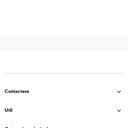
Contactese
¿Estuvo bien? ¿Encontraste algún problema? ¿Tienes
una idea para mejorar? ¡Nos encantaría saber de ti!
Util
Conectarse