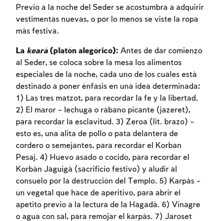
Previo a la noche del Seder se acostumbra a adquirir
vestimentas nuevas, o por lo menos se viste la ropa
más festiva.
La
keará
(platón alegórico):
Antes de dar comienzo
al Seder, se coloca sobre la mesa los alimentos
especiales de la noche, cada uno de los cuales está
destinado a poner énfasis en una idea determinada:
1) Las tres matzot, para recordar la fe y la libertad.
2) El maror – lechuga o rábano picante (jazeret),
para recordar la esclavitud. 3) Zeroa (lit. brazo) –
esto es, una alita de pollo o pata delantera de
cordero o semejantes, para recordar el Korban
Pesaj. 4) Huevo asado o cocido, para recordar el
Inscripcion requerida
Korbán Jaguigá (sacrificio festivo) y aludir al
consuelo por la destrucción del Templo. 5) Karpás –
Para marcar lo estudiado debe conectarse
un vegetal que hace de aperitivo, para abrir el
a su cuenta o inscribirse.
apetito previo a la lectura de la Hagadá. 6) Vinagre
o agua con sal, para remojar el karpás. 7) Jaroset