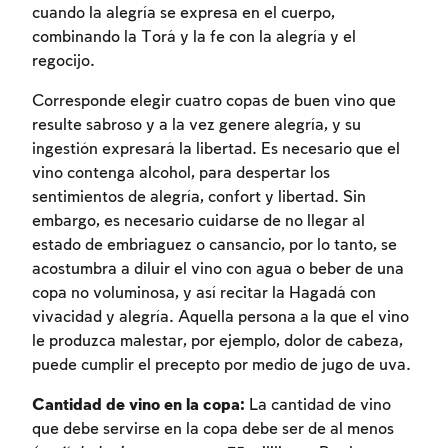
cuando la alegría se expresa en el cuerpo,
combinando la Torá y la fe con la alegría y el
regocijo.
Corresponde elegir cuatro copas de buen vino que
resulte sabroso y a la vez genere alegría, y su
ingestión expresará la libertad. Es necesario que el
vino contenga alcohol, para despertar los
sentimientos de alegría, confort y libertad. Sin
Inscripcion requerida
embargo, es necesario cuidarse de no llegar al
Para marcar lo estudiado debe conectarse
estado de embriaguez o cansancio, por lo tanto, se
a su cuenta o inscribirse.
acostumbra a diluir el vino con agua o beber de una
copa no voluminosa, y así recitar la Hagadá con
vivacidad y alegría. Aquella persona a la que el vino
Inscripcion
Conectarse
le produzca malestar, por ejemplo, dolor de cabeza,
puede cumplir el precepto por medio de jugo de uva.
Cantidad de vino en la copa:
La cantidad de vino
que debe servirse en la copa debe ser de al menos