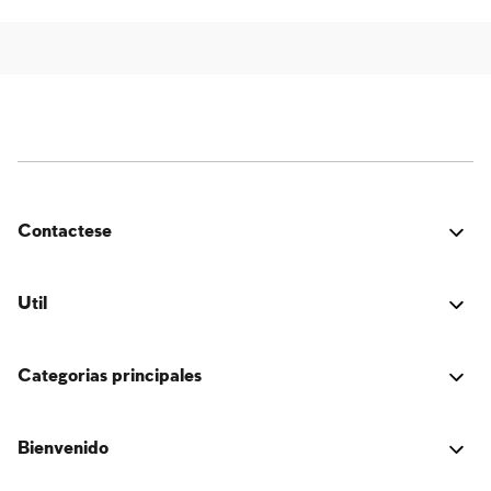
Contactese
¿Estuvo bien? ¿Encontraste algún problema? ¿Tienes
una idea para mejorar? ¡Nos encantaría saber de ti!
Util
Conectarse
Categorias principales
El libro de la tradición judía.
Activators
Sobre el autor
Bienvenido
Emulators
Preguntas y respuestas
La tradición judía está compuesto por contenido de las
Original
era un socio