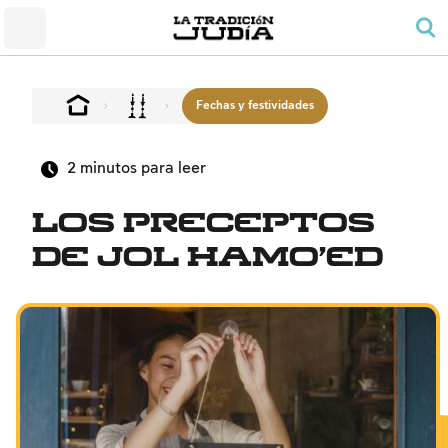
El pequeño Santuario
Honrar a los padres
Shabat y festividades
El pueblo y su tierra
El rezo y el orden del día
Preceptos de alegría familiar
La conversión al judaísmo
Shabat
El precepto de rezar para los hombres
El duelo
El Templo
Las labores prohibidas
Fechas y festividades
Bendiciones
El espíritu sabático (tzivión haShabat)
Kashrut
2
minutos para leer
Fechas y festividades
Leyes y estatutos
Pesaj
Los preceptos
La noche del Seder
de Jol HaMo’ed
El conteo del Omer y las fechas nacionales
Shavu'ot
Rosh HaShaná
Yom Kipur
Sucot