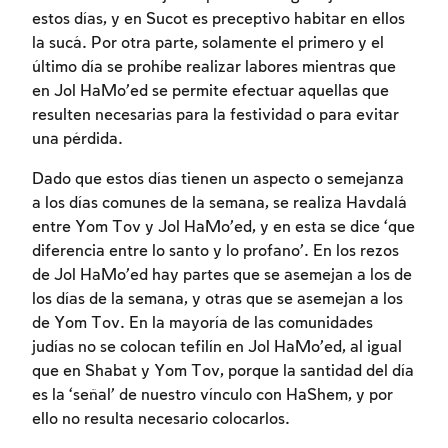
estos días, y en Sucot es preceptivo habitar en ellos
la sucá. Por otra parte, solamente el primero y el
último día se prohíbe realizar labores mientras que
en Jol HaMo’ed se permite efectuar aquellas que
resulten necesarias para la festividad o para evitar
una pérdida.
Dado que estos días tienen un aspecto o semejanza
a los días comunes de la semana, se realiza Havdalá
Inscripcion requerida
entre Yom Tov y Jol HaMo’ed, y en esta se dice ‘que
diferencia entre lo santo y lo profano’. En los rezos
Para marcar lo estudiado debe conectarse
de Jol HaMo’ed hay partes que se asemejan a los de
a su cuenta o inscribirse.
los días de la semana, y otras que se asemejan a los
de Yom Tov. En la mayoría de las comunidades
Inscripcion
Conectarse
judías no se colocan tefilín en Jol HaMo’ed, al igual
que en Shabat y Yom Tov, porque la santidad del día
es la ‘señal’ de nuestro vínculo con HaShem, y por
ello no resulta necesario colocarlos.