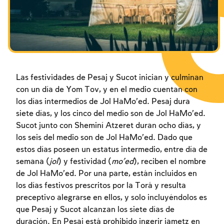
Los ayunos por la destrucción del Templo
Janucá
Purim
Las festividades de Pesaj y Sucot inician y culminan
con un día de Yom Tov, y en el medio cuentan con
los días intermedios de Jol HaMo’ed. Pesaj dura
siete días, y los cinco del medio son de Jol HaMo’ed.
Sucot junto con Sheminí Atzeret duran ocho días, y
los seis del medio son de Jol HaMo’ed. Dado que
estos días poseen un estatus intermedio, entre día de
semana (
jol
) y festividad (
mo’ed
), reciben el nombre
de Jol HaMo’ed. Por una parte, están incluidos en
los días festivos prescritos por la Torá y resulta
preceptivo alegrarse en ellos, y solo incluyéndolos es
que Pesaj y Sucot alcanzan los siete días de
duración. En Pesaj está prohibido ingerir jametz en