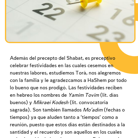
Los ayunos por la destrucción del Templo
Janucá
Purim
Además del precepto del Shabat, es preceptivo
celebrar festividades en las cuales cesemos en
nuestras labores, estudiemos Torá, nos alegremos
con la familia y le agradezcamos a HaShem por todo
lo bueno que nos prodigó. Las festividades reciben
en hebreo los nombres de
Yamim Tovim
(lit. días
buenos) y
Mikraei Kodesh
(lit. convocatoria
sagrada). Son también llamados
Mo’adím
(fechas o
tiempos) ya que aluden tanto a ‘tiempos’ como a
reunión, puesto que estos días están destinados a la
santidad y el recuerdo y son aquellos en los cuales