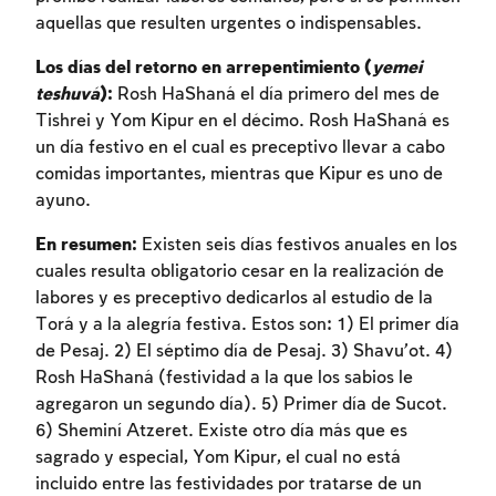
aquellas que resulten urgentes o indispensables.
Inscripcion requerida
Los días del retorno en arrepentimiento (
yemei
Para marcar lo estudiado debe conectarse
teshuvá
):
Rosh HaShaná el día primero del mes de
a su cuenta o inscribirse.
Tishrei y Yom Kipur en el décimo. Rosh HaShaná es
un día festivo en el cual es preceptivo llevar a cabo
Inscripcion
Conectarse
comidas importantes, mientras que Kipur es uno de
ayuno.
En resumen:
Existen seis días festivos anuales en los
cuales resulta obligatorio cesar en la realización de
labores y es preceptivo dedicarlos al estudio de la
Torá y a la alegría festiva. Estos son: 1) El primer día
de Pesaj. 2) El séptimo día de Pesaj. 3) Shavu’ot. 4)
Rosh HaShaná (festividad a la que los sabios le
agregaron un segundo día). 5) Primer día de Sucot.
6) Sheminí Atzeret. Existe otro día más que es
sagrado y especial, Yom Kipur, el cual no está
incluido entre las festividades por tratarse de un