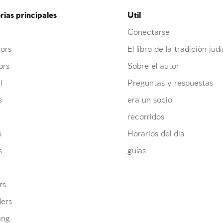
ias principales
Util
Conectarse
ors
El libro de la tradición judí
ors
Sobre el autor
l
Preguntas y respuestas
s
era un socio
recorridos
s
Horarios del dia
s
guías
rs
ders
ang