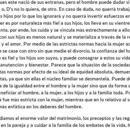
 pues este nació de sus entrañas, pero el hombre puede dudar s
o, D’s no lo quiera, de otro. En caso de duda, no querrá traba
s hijos por lo que los ignorará y no querrá invertir esfuerzos e
 es por naturaleza más fiel a sus hijos, los lleva en su vient
ta, por ende, los cuida y se vincula más estrechamente a ello
on sus hijos es menos natural y se materializa a través de la 
d y el amor. Por medio de las estrictas normas hacia la mujer ad
e se case con otro sin que medie el divorcio, la confianza del 
 es fiel y los hijos son suyos, y puede consagrar a estos su vida
anutención y bienestar. Parece que la situación de la sociedad
stas normas por efecto de su ideal de equidad absoluta, demues
as, ya que sin ellas el núcleo familiar se desmantela. Puede de
a de la igualdad entre el hombre y la mujer sino que da forma
ficiar al hombre, a la mujer, a los hijos y a la familia toda. P
á fue más estricta con la mujer, mientras que en lo relativo al 
Inscripcion requerida
más enfática en los deberes del hombre.
Para marcar lo estudiado debe conectarse a su
iamos el enorme valor del matrimonio, los preceptos y las reg
cuenta o inscribirse.
en la pareja y a cuidar a la familia de los embates de la vida, 