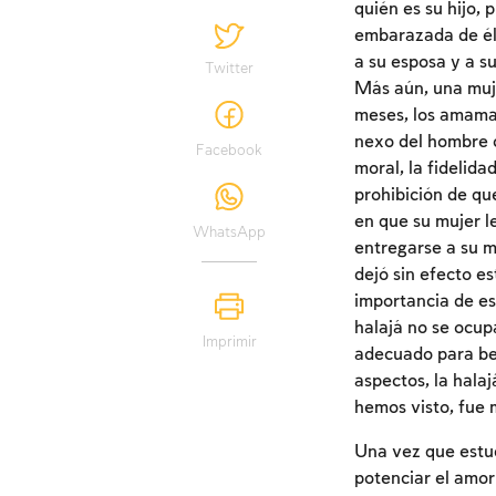
quién es su hijo,
embarazada de él 
a su esposa y a su
Twitter
Más aún, una mujer
meses, los amaman
nexo del hombre c
Facebook
moral, la fidelida
prohibición de qu
en que su mujer le
WhatsApp
entregarse a su m
dejó sin efecto e
importancia de est
halajá no se ocup
Imprimir
adecuado para bene
aspectos, la halaj
hemos visto, fue 
Una vez que estud
potenciar el amor 