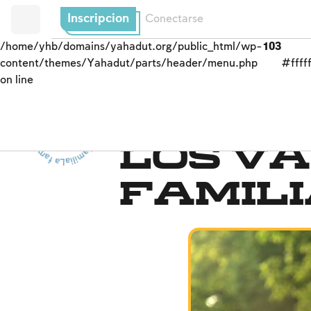
Inscripcion
Conectarse
/home/yhb/domains/yahadut.org/public_html/wp-
103
content/themes/Yahadut/parts/header/menu.php
#fffff
on line
La familia - La familia - La familia - La familia --
Cuidando el matrimoni
Los v
famil