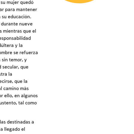
i su mujer quedó
jar para mantener
n su educación.
re durante nueve
s mientras que el
responsabilidad
últera y la
hombre se refuerza
 sin temor, y
 secular, que
tra la
cirse, que la
 al camino más
or ello, en algunos
sustento, tal como
las destinadas a
ha llegado el