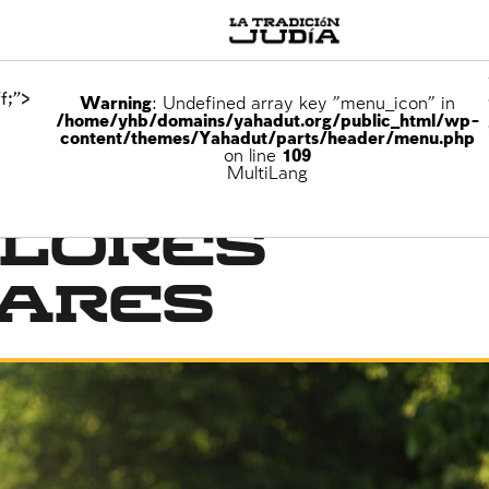
f;">
Warning
: Undefined array key "menu_icon" in
/home/yhb/domains/yahadut.org/public_html/wp-
content/themes/Yahadut/parts/header/menu.php
on line
109
o
MultiLang
alores
iares