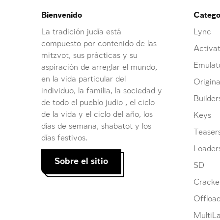
Bienvenido
Categor
La tradición judía está
Lync
compuesto por contenido de las
Activat
mitzvot, sus prácticas y su
Emulat
aspiración de arreglar el mundo,
en la vida particular del
Origina
individuo, la familia, la sociedad y
Builder
de todo el pueblo judio , el ciclo
de la vida y el ciclo del año, los
Keys
días de semana, shabatot y los
Teaser
días festivos.
Loader
Sobre el sitio
SD
Cracke
Offloa
MultiL