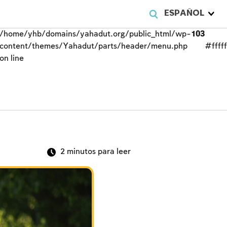
ESPAÑOL
/home/yhb/domains/yahadut.org/public_html/wp-
103
content/themes/Yahadut/parts/header/menu.php
#fffff
on line
2
minutos para leer