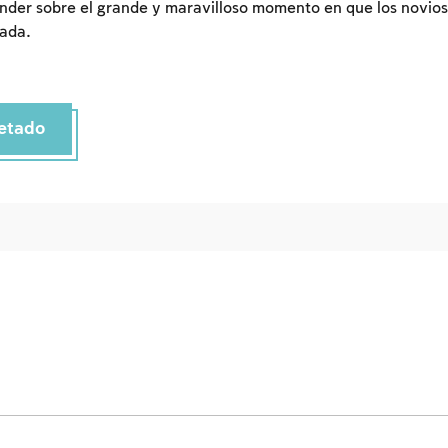
der sobre el grande y maravilloso momento en que los novios
Inscripcion
Conectarse
sada.
etado