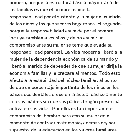
primero, porque la estructura básica mayoritaria de
las familias es que el hombre asume la
responsabilidad por el sustento y la mujer el cuidado
de los niños y los quehaceres hogareños. El segundo,
porque la responsabilidad asumida por el hombre
incluye también a los hijos y de no asumir un
compromiso ante su mujer se teme que evada su
responsabilidad parental. La vida moderna liberó a la
mujer de la dependencia económica de su marido y
liberó al marido de depender de que su mujer dirija la
economía familiar y le prepare alimentos. Todo esto
Inscripcion requerida
afectó a la estabilidad del núcleo familiar, al punto
Para marcar lo estudiado debe conectarse
de que un porcentaje importante de los niños en los
a su cuenta o inscribirse.
países occidentales crece en la actualidad solamente
con sus madres sin que sus padres tengan presencia
Inscripcion
activa en sus vidas. Por ello, es tan importante el
Conectarse
compromiso del hombre para con su mujer en el
momento de contraer matrimonio, además de, por
supuesto, de la educación en los valores familiares