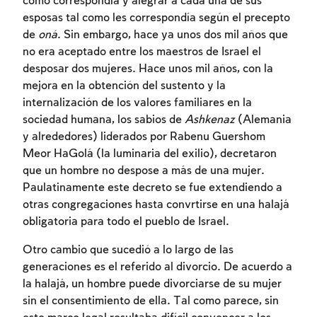
como correspondía y alegrar a cada una de sus
esposas tal como les correspondía según el precepto
de
oná
. Sin embargo, hace ya unos dos mil años que
no era aceptado entre los maestros de Israel el
desposar dos mujeres. Hace unos mil años, con la
mejora en la obtención del sustento y la
internalización de los valores familiares en la
sociedad humana, los sabios de
Ashkenaz
(Alemania
y alrededores) liderados por Rabenu Guershom
Meor HaGolá (la luminaria del exilio), decretaron
Inscripcion requerida
que un hombre no despose a más de una mujer.
Paulatinamente este decreto se fue extendiendo a
Para marcar lo estudiado debe conectarse
otras congregaciones hasta convrtirse en una halajá
a su cuenta o inscribirse.
obligatoria para todo el pueblo de Israel.
Inscripcion
Conectarse
Otro cambio que sucedió a lo largo de las
generaciones es el referido al divorcio. De acuerdo a
la halajá, un hombre puede divorciarse de su mujer
sin el consentimiento de ella. Tal como parece, sin