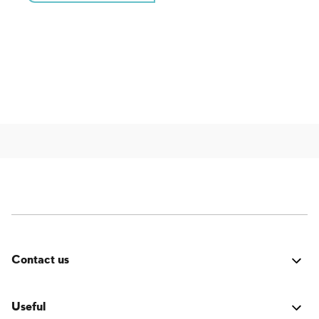
Contact us
Errore:
Modulo di contatto non trovato.
Useful