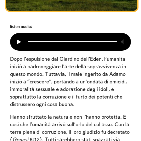
I digiuni commemorativi della distruzione del Tempio
Hanukkah
Purìm
listen audio:
Dopo l’espulsione dal Giardino dell’Eden, l’umanità
iniziò a padroneggiare l’arte della sopravvivenza in
questo mondo. Tuttavia, il male ingerito da Adamo
iniziò a “crescere”, portando a un’ondata di omicidi,
immoralità sessuale e adorazione degli idoli, e
soprattutto la corruzione e il furto dei potenti che
distrussero ogni cosa buona.
Hanno sfruttato la natura e non l’hanno protetta. È
così che l’umanità arrivò sull’orlo del collasso. Con la
terra piena di corruzione, il loro giudizio fu decretato
(
Genesi
6:13). Tutti sarebbero stati spazzati via