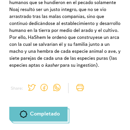
humanos que se hundieron en el pecado solamente
Noaj resultó ser un justo íntegro, que no se vio
arrastrado tras las malas compañías, sino que
continuó dedicándose al establecimiento y desarrollo
humano en la tierra por medio del arado y el cultivo.
Inscripcion requerida
Por ello, HaShem le ordenó que construyese un arca
con la cual se salvarían él y su familia junto a un
Para marcar lo estudiado debe conectarse
macho y una hembra de cada especie animal o ave, y
a su cuenta o inscribirse.
siete parejas de cada una de las especies puras (las
especies aptas o
kasher
para su ingestión).
Inscripcion
Conectarse
Share:
Completado