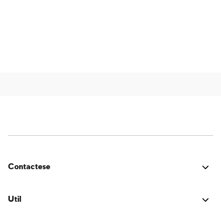
Contactese
¿Estuvo bien? ¿Encontraste algún problema? ¿Tienes
una idea para mejorar? ¡Nos encantaría saber de ti!
Util
Conectarse