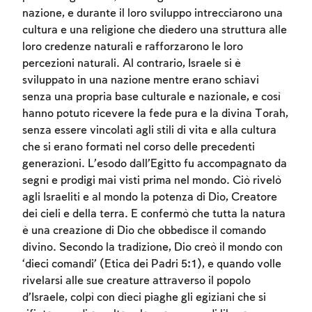
nazione, e durante il loro sviluppo intrecciarono una
cultura e una religione che diedero una struttura alle
loro credenze naturali e rafforzarono le loro
percezioni naturali. Al contrario, Israele si è
sviluppato in una nazione mentre erano schiavi
senza una propria base culturale e nazionale, e così
hanno potuto ricevere la fede pura e la divina Torah,
senza essere vincolati agli stili di vita e alla cultura
che si erano formati nel corso delle precedenti
generazioni. L’esodo dall’Egitto fu accompagnato da
segni e prodigi mai visti prima nel mondo. Ciò rivelò
Account required
agli Israeliti e al mondo la potenza di Dio, Creatore
dei cieli e della terra. E confermò che tutta la natura
To mark concepts as learned, you'll need
è una creazione di Dio che obbedisce il comando
to create an account or log in.
divino. Secondo la tradizione, Dio creò il mondo con
‘dieci comandi’ (Etica dei Padri 5:1), e quando volle
Sign up
Login
rivelarsi alle sue creature attraverso il popolo
d’Israele, colpì con dieci piaghe gli egiziani che si