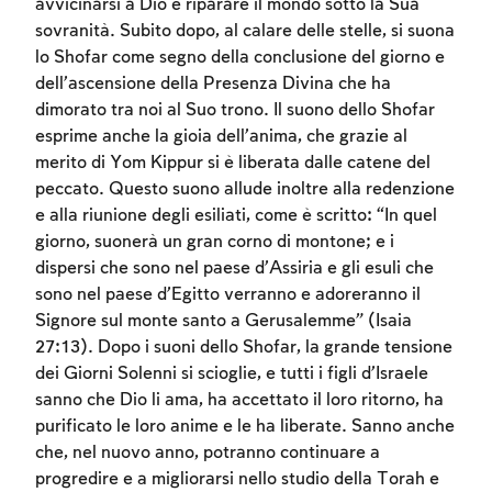
avvicinarsi a Dio e riparare il mondo sotto la Sua
sovranità. Subito dopo, al calare delle stelle, si suona
lo Shofar come segno della conclusione del giorno e
dell’ascensione della Presenza Divina che ha
dimorato tra noi al Suo trono. Il suono dello Shofar
esprime anche la gioia dell’anima, che grazie al
merito di Yom Kippur si è liberata dalle catene del
Account required
peccato. Questo suono allude inoltre alla redenzione
e alla riunione degli esiliati, come è scritto: “In quel
To mark concepts as learned, you'll need
giorno, suonerà un gran corno di montone; e i
to create an account or log in.
dispersi che sono nel paese d’Assiria e gli esuli che
sono nel paese d’Egitto verranno e adoreranno il
Sign up
Login
Signore sul monte santo a Gerusalemme” (Isaia
27:13). Dopo i suoni dello Shofar, la grande tensione
dei Giorni Solenni si scioglie, e tutti i figli d’Israele
sanno che Dio li ama, ha accettato il loro ritorno, ha
purificato le loro anime e le ha liberate. Sanno anche
che, nel nuovo anno, potranno continuare a
progredire e a migliorarsi nello studio della Torah e